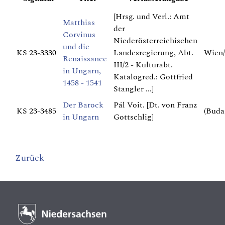
[Hrsg. und Verl.: Amt
Matthias
der
Corvinus
Niederösterreichischen
und die
KS 23-3330
Landesregierung, Abt.
Wien/
Renaissance
III/2 - Kulturabt.
in Ungarn,
Katalogred.: Gottfried
1458 - 1541
Stangler ...]
Der Barock
Pál Voit. [Dt. von Franz
KS 23-3485
(Buda
in Ungarn
Gottschlig]
Zurück