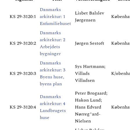
Danmarks
Lisbet Balslev
KS 29-3120:1
arkitektur: 1
Københa
Jørgensen
Enfamiliehuset
Danmarks
arkitektur: 2
KS 29-3120:2
Jørgen Sestoft
Københa
Arbejdets
bygninger
Danmarks
Sys Hartmann;
arkitektur: 3
KS 29-3120:3
Villads
K/obenha
Byens huse,
Villadsen
byens plan
Peter Brogaard;
Danmarks
Hakon Lund;
arkitektur: 4
KS 29-3120:4
Hans Edvard
Københa
Landbrugets
Nørreg°ard-
huse
Nielsen