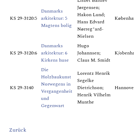
Lisbet Balslev
Jørgensen;
Danmarks
Hakon Lund;
KS 29-3120:5
arkitektur: 5
Københa
Hans Edvard
Magtens bolig
Nørreg°ard-
Nielsen
Danmarks
Hugo
KS 29-3120:6
arkitektur: 6
Johannsen;
K/obenha
Kirkens huse
Claus M. Smidt
Die
Lorentz Henrik
Holzbaukunst
Segelke
Norwegens in
KS 29-3140
Dietrichson;
Hannove
Vergangenheit
Henrik Vilhelm
und
Munthe
Gegenwart
Zurück