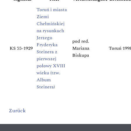
Toruń i miasta
Ziemi
Chełmińskiej
na rysunkach
Jerzego
pod red.
Fryderyka
KS 55-1929
Mariana
Toruń 199
Steinera z
Biskupa
pierwszej
połowy XVIII
wieku (tzw.
Album
Steinera)
Zurück