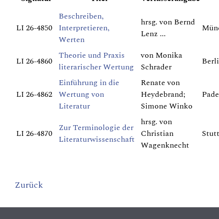
Beschreiben,
hrsg. von Bernd
LI 26-4850
Interpretieren,
Münc
Lenz ...
Werten
Theorie und Praxis
von Monika
LI 26-4860
Berl
literarischer Wertung
Schrader
Einführung in die
Renate von
LI 26-4862
Wertung von
Heydebrand;
Pade
Literatur
Simone Winko
hrsg. von
Zur Terminologie der
LI 26-4870
Christian
Stut
Literaturwissenschaft
Wagenknecht
Zurück