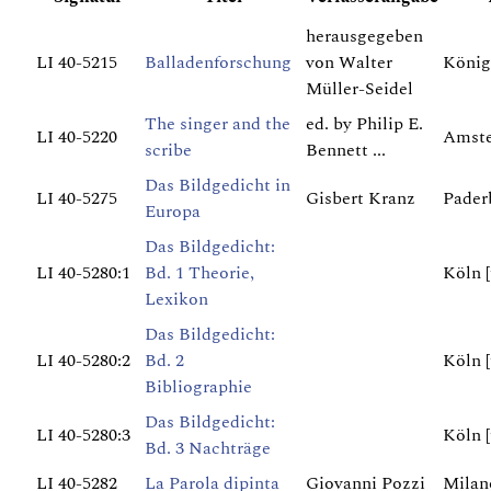
herausgegeben
LI 40-5215
Balladenforschung
von Walter
König
Müller-Seidel
The singer and the
ed. by Philip E.
LI 40-5220
Amste
scribe
Bennett ...
Das Bildgedicht in
LI 40-5275
Gisbert Kranz
Pader
Europa
Das Bildgedicht:
LI 40-5280:1
Bd. 1 Theorie,
Köln [
Lexikon
Das Bildgedicht:
LI 40-5280:2
Bd. 2
Köln [
Bibliographie
Das Bildgedicht:
LI 40-5280:3
Köln [
Bd. 3 Nachträge
LI 40-5282
La Parola dipinta
Giovanni Pozzi
Milan