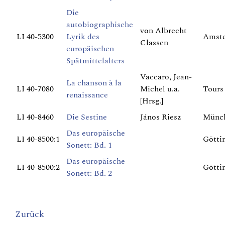
Die
autobiographische
von Albrecht
LI 40-5300
Lyrik des
Amste
Classen
europäischen
Spätmittelalters
Vaccaro, Jean-
La chanson à la
LI 40-7080
Michel u.a.
Tours
renaissance
[Hrsg.]
LI 40-8460
Die Sestine
János Riesz
Münch
Das europäische
LI 40-8500:1
Götti
Sonett: Bd. 1
Das europäische
LI 40-8500:2
Götti
Sonett: Bd. 2
Zurück