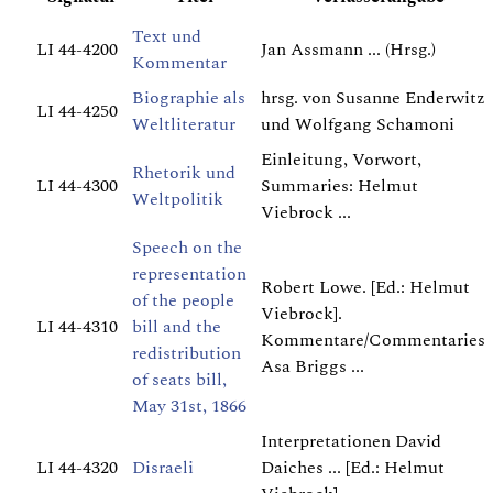
Text und
LI 44-4200
Jan Assmann ... (Hrsg.)
Kommentar
Biographie als
hrsg. von Susanne Enderwitz
LI 44-4250
Weltliteratur
und Wolfgang Schamoni
Einleitung, Vorwort,
Rhetorik und
LI 44-4300
Summaries: Helmut
Weltpolitik
Viebrock ...
Speech on the
representation
Robert Lowe. [Ed.: Helmut
of the people
Viebrock].
LI 44-4310
bill and the
Kommentare/Commentaries
redistribution
Asa Briggs ...
of seats bill,
May 31st, 1866
Interpretationen David
LI 44-4320
Disraeli
Daiches ... [Ed.: Helmut