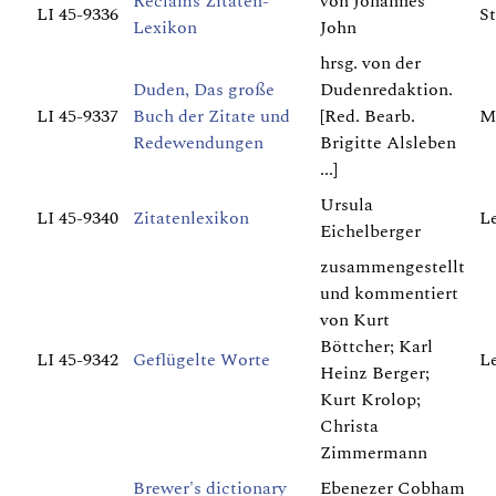
Reclams Zitaten-
von Johannes
LI 45-9336
St
Lexikon
John
hrsg. von der
Duden, Das große
Dudenredaktion.
LI 45-9337
Buch der Zitate und
[Red. Bearb.
M
Redewendungen
Brigitte Alsleben
...]
Ursula
LI 45-9340
Zitatenlexikon
Le
Eichelberger
zusammengestellt
und kommentiert
von Kurt
Böttcher; Karl
LI 45-9342
Geflügelte Worte
Le
Heinz Berger;
Kurt Krolop;
Christa
Zimmermann
Brewer's dictionary
Ebenezer Cobham