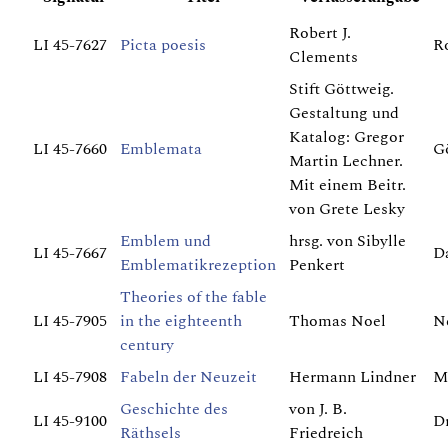
Robert J.
LI 45-7627
Picta poesis
R
Clements
Stift Göttweig.
Gestaltung und
Katalog: Gregor
LI 45-7660
Emblemata
G
Martin Lechner.
Mit einem Beitr.
von Grete Lesky
Emblem und
hrsg. von Sibylle
LI 45-7667
D
Emblematikrezeption
Penkert
Theories of the fable
LI 45-7905
in the eighteenth
Thomas Noel
N
century
LI 45-7908
Fabeln der Neuzeit
Hermann Lindner
M
Geschichte des
von J. B.
LI 45-9100
D
Räthsels
Friedreich