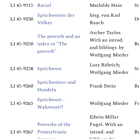
LI 45-9115
Rätsel
Mathilde Hain
St
Sprichwörter der
hrsg. von Karl
LI 45-9230
Dü
Völker
Rauch
Archer Taylor.
The proverb and an
With an introd.
LI 45-9250
index to "The
Be
and bibliogr. by
proverb"
Wolfgang Mieder
Lutz Röhrich;
LI 45-9258
Sprichwort
St
Wolfgang Mieder
Sprichwörter und
LI 45-9260
Frank Detje
Be
Handeln
Sprichwort -
LI 45-9265
Wolfgang Mieder
Fr
Wahrwort!?
Edwin Miller
Proverbs of the
Fogel. With an
LI 45-9267
Pennsylvania
introd. and
Be