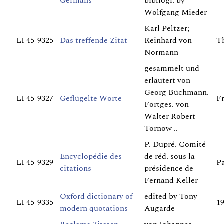
Germans
bibliogr. by
Wolfgang Mieder
Karl Peltzer;
LI 45-9325
Das treffende Zitat
Reinhard von
T
Normann
gesammelt und
erläutert von
Georg Büchmann.
LI 45-9327
Geflügelte Worte
Fr
Fortges. von
Walter Robert-
Tornow ..
P. Dupré. Comité
Encyclopédie des
de réd. sous la
LI 45-9329
Pa
citations
présidence de
Fernand Keller
Oxford dictionary of
edited by Tony
LI 45-9335
1
modern quotations
Augarde