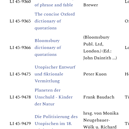
LI 45-9360
L
of phrase and fable
Brewer
The concise Oxford
LI 45-9365
dictionary of
O
quotations
(Bloomsbury
Bloomsbury
Publ. Ltd,
LI 45-9366
dictionary of
L
London.) (Ed.:
quotations
John Daintith ...)
Utopischer Entwurf
LI 45-9475
und fiktionale
Peter Kuon
H
Vermittlung
Planeten der
LI 45-9478
Unschuld - Kinder
Frank Baudach
T
der Natur
hrsg. von Monika
Die Politisierung des
Neugebauer-
LI 45-9479
Utopischen im 18.
T
Wölk u. Richard