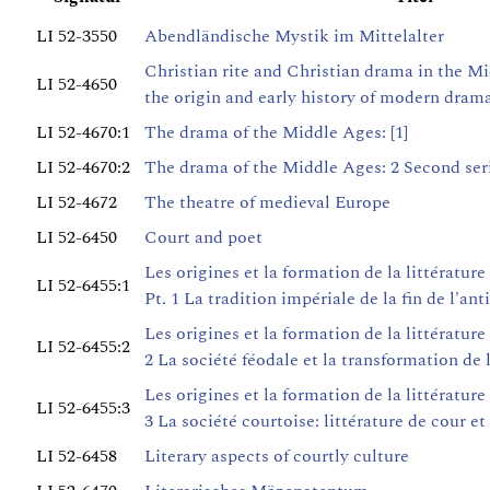
LI 52-3550
Abendländische Mystik im Mittelalter
Christian rite and Christian drama in the Mi
LI 52-4650
the origin and early history of modern dram
LI 52-4670:1
The drama of the Middle Ages: [1]
LI 52-4670:2
The drama of the Middle Ages: 2 Second ser
LI 52-4672
The theatre of medieval Europe
LI 52-6450
Court and poet
Les origines et la formation de la littérature
LI 52-6455:1
Pt. 1 La tradition impériale de la fin de l'ant
Les origines et la formation de la littérature
LI 52-6455:2
2 La société féodale et la transformation de l
Les origines et la formation de la littérature
LI 52-6455:3
3 La société courtoise: littérature de cour et
LI 52-6458
Literary aspects of courtly culture