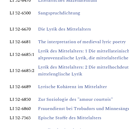
LI 52-6470
Literarisches Mäzenatentum
LI 52-6500
Sangspruchdichtung
LI 52-6670
Die Lyrik des Mittelalters
LI 52-6681
The interpretation of medieval lyric poetry
Lyrik des Mittelalters: 1 Die mittellateinisch
LI 52-6685:1
altprovenzalische Lyrik, die mittelalterlich
Lyrik des Mittelalters: 2 Die mittelhochdeut
LI 52-6685:2
mittelenglische Lyrik
LI 52-6689
Lyrische Kohärenz im Mittelalter
LI 52-6850
Zur Soziologie des "amour courtois"
LI 52-6860
Frauendienst bei Trobadors und Minnesänge
LI 52-7565
Epische Stoffe des Mittelalters