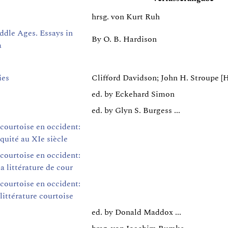
hrsg. von Kurt Ruh
ddle Ages. Essays in
By O. B. Hardison
a
ies
Clifford Davidson; John H. Stroupe [H
ed. by Eckehard Simon
ed. by Glyn S. Burgess ...
 courtoise en occident:
iquité au XIe siècle
 courtoise en occident:
a littérature de cour
 courtoise en occident:
 littérature courtoise
ed. by Donald Maddox ...