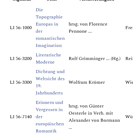
Die
Topographie
Europas in
hrsg. von Florence
LI 56-1000
Fre
der
Pennone ...
romantischen
Imagination
Literarische
LI 56-3200
Rolf Grimminger ... (Hg.)
Rei
Moderne
Dichtung und
Weltsicht des
LI 56-3300
Wolfram Krömer
Wie
19.
Jahrhunderts
Erinnern und
hrsg. von Günter
Vergessen in
Oesterle in Verb. mit
LI 56-7140
der
Wür
Alexander von Bormann
europäischen
...
Romantik