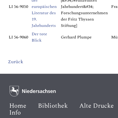
der
[&#34;Neunzehntes
LI 56-9050
europäischen
Jahrhundert&#34;
Fra
Literatur des
Forschungsunternehmen
19.
der Fritz Thyssen
Jahrhunderts
Stiftung]
Der tote
LI 56-9060
Gerhard Plumpe
Mün
Blick
Zurück
Home
Bibliothek
Alte Drucke
Info