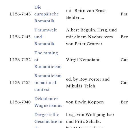
Die
mit Beitr. von Ernst
LI 56-7143
europäische
Fra
Behler ...
Romantik
Traumwelt
Albert Béguin. Hrsg. und
LI 56-7145
und
mit einem Nachw. vers.
Ber
Romantik
von Peter Grotzer
The taming
LI 56-7152
of
Virgil Nemoianu
Cam
Romanticism
Romanticism
ed. by Roy Porter and
LI 56-7155
in national
Cam
Mikuláš Teich
context
Dekadenter
LI 56-7940
von Erwin Koppen
Berl
Wagnerismus
Dargestellte
hrsg. von Wolfgang Iser
Geschichte in
und Fritz Schalk.