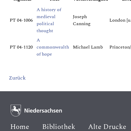
A history of
medieval
Joseph
PT 04-1006
London [u.
political
Canning
thought
A
PT 04-1120
commonwealth
Michael Lamb
Princeton
of hope
Zurück
Home
Bibliothek
Alte Drucke