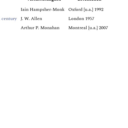
Iain Hampsher-Monk
Oxford [u.a.] 1992
h century
J. W. Allen
London 1957
Arthur P. Monahan
Montreal [u.a.] 2007