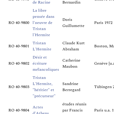
de Racine
Bernardin
La libre
pensée dans
Doris
RO 40-9800
l'oeuvre de
Paris 1972
Guillumette
Tristan
l'Hermite
Tristan
Claude Kurt
RO 40-9801
Boston, Ma
L'Hermite
Abraham
Désir et
Catherine
RO 40-9802
écriture
Genève [u.a
Maubon
mélancoliques
Tristan
L'Hermite,
Sandrine
RO 40-9803
Tübingen 
"héritier" et
Berregard
"précurseur"
études réunis
Actes
RO 40-9804
par Francis
Paris u.a. 
d'Athens