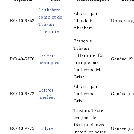
Le théâtre
ed. crit. par
complet de
RO 40-9763
Claude K.
University,
Tristan
Abraham ...
l'Hermite
François
Tristan
Les vers
L'Hermite. Éd.
RO 40-9770
Genève 19
héroïques
critique par
Catherine M.
Grisé
éd. crit. par
Lettres
RO 40-9773
Catherine
Genève [u.a
meslées
Grisé
Tristan. Texte
original de
1641 publ. avec
RO 40-9775
La lyre
Genève [u.a
introd. et notes