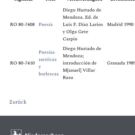
Diego Hurtado de
Mendoza. Ed. de
RO 80-7408
Poesía
Luis F. Díaz Larios
Madrid 1990
y Olga Gete
Carpio
Diego Hurtado de
Poesías
Mendoza;
satíricas
RO 80-7410
introducción de
Granada 198
y
M[anuel] Villar
burlescas
Raso
Zurück