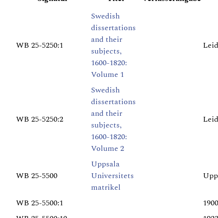
Swedish
dissertations
and their
WB 25-5250:1
Lei
subjects,
1600-1820:
Volume 1
Swedish
dissertations
and their
WB 25-5250:2
Lei
subjects,
1600-1820:
Volume 2
Uppsala
WB 25-5500
Universitets
Upp
matrikel
WB 25-5500:1
190