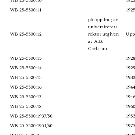
WB 25-5500:10
192
WB 25-5500:11
192
på uppdrag av
universitetets
WB 25-5500:12
rektor utgiven
Upp
av A.B.
Carlsson
WB 25-5500:13
192
WB 25-5500:14
192
WB 25-5500:15
193
WB 25-5500:16
194
WB 25-5500:17
194
WB 25-5500:18
196
WB 25-5500:1937/50
195
WB 25-5500:1951/60
197