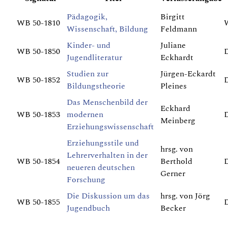
Pädagogik,
Birgitt
WB 50-1810
Wissenschaft, Bildung
Feldmann
Kinder- und
Juliane
WB 50-1850
D
Jugendliteratur
Eckhardt
Studien zur
Jürgen-Eckardt
WB 50-1852
D
Bildungstheorie
Pleines
Das Menschenbild der
Eckhard
WB 50-1853
modernen
D
Meinberg
Erziehungswissenschaft
Erziehungsstile und
hrsg. von
Lehrerverhalten in der
WB 50-1854
Berthold
D
neueren deutschen
Gerner
Forschung
Die Diskussion um das
hrsg. von Jörg
WB 50-1855
D
Jugendbuch
Becker