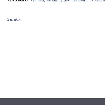
WB 53-0600
Women, the family, and freedom: 1 1750-188
Zurück