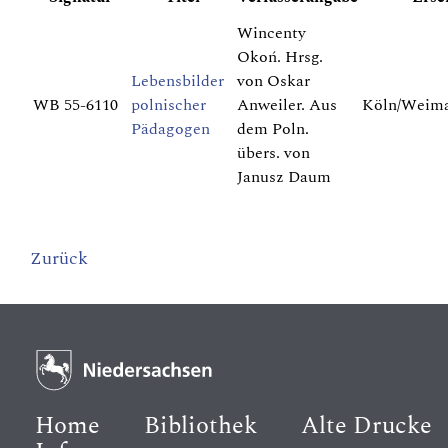
Wincenty
Okoń. Hrsg.
Lebensbilder
von Oskar
WB 55-6110
polnischer
Anweiler. Aus
Köln/Weima
Pädagogen
dem Poln.
übers. von
Janusz Daum
Zurück
Home
Bibliothek
Alte Drucke