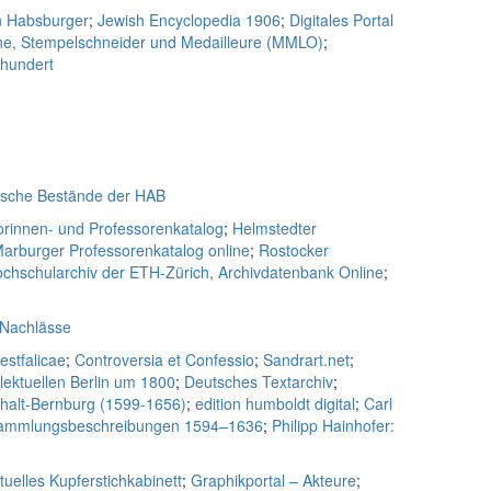
n Habsburger
;
Jewish Encyclopedia 1906
;
Digitales Portal
ne, Stempelschneider und Medailleure (MMLO)
;
rhundert
ische Bestände der HAB
rinnen- und Professorenkatalog
;
Helmstedter
arburger Professorenkatalog online
;
Rostocker
chschularchiv der ETH-Zürich, Archivdatenbank Online
;
 Nachlässe
estfalicae
;
Controversia et Confessio
;
Sandrart.net
;
lektuellen Berlin um 1800
;
Deutsches Textarchiv
;
nhalt-Bernburg (1599-1656)
;
edition humboldt digital
;
Carl
d Sammlungsbeschreibungen 1594–1636
;
Philipp Hainhofer:
rtuelles Kupferstichkabinett
;
Graphikportal – Akteure
;