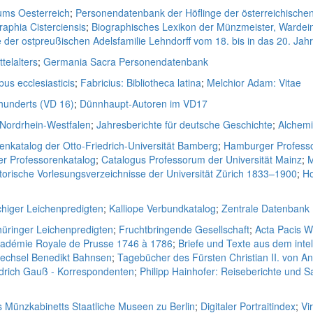
ums Oesterreich
;
Personendatenbank der Höflinge der österreichische
raphia Cisterciensis
;
Biographisches Lexikon der Münzmeister, Wardei
der ostpreußischen Adelsfamilie Lehndorff vom 18. bis in das 20. Jah
telalters
;
Germania Sacra Personendatenbank
bus ecclesiasticis
;
Fabricius: Bibliotheca latina
;
Melchior Adam: Vitae
rhunderts (VD 16)
;
Dünnhaupt-Autoren im VD17
 Nordrhein-Westfalen
;
Jahresberichte für deutsche Geschichte
;
Alchem
enkatalog der Otto-Friedrich-Universität Bamberg
;
Hamburger Professo
er Professorenkatalog
;
Catalogus Professorum der Universität Mainz
;
M
torische Vorlesungsverzeichnisse der Universität Zürich 1833–1900
;
Ho
higer Leichenpredigten
;
Kalliope Verbundkatalog
;
Zentrale Datenbank
Thüringer Leichenpredigten
;
Fruchtbringende Gesellschaft
;
Acta Pacis W
cadémie Royale de Prusse 1746 à 1786
;
Briefe und Texte aus dem intel
wechsel Benedikt Bahnsen
;
Tagebücher des Fürsten Christian II. von A
edrich Gauß - Korrespondenten
;
Philipp Hainhofer: Reiseberichte un
s Münzkabinetts Staatliche Museen zu Berlin
;
Digitaler Portraitindex
;
Vi