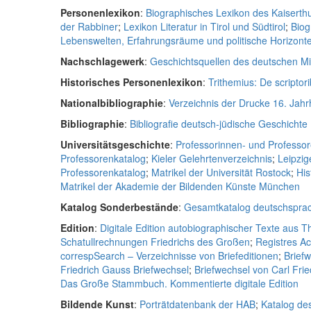
Personenlexikon
:
Biographisches Lexikon des Kaiserth
der Rabbiner
;
Lexikon Literatur in Tirol und Südtirol
;
Biog
Lebenswelten, Erfahrungsräume und politische Horizonte 
Nachschlagewerk
:
Geschichtsquellen des deutschen Mit
Historisches Personenlexikon
:
Trithemius: De scriptori
Nationalbibliographie
:
Verzeichnis der Drucke 16. Jah
Bibliographie
:
Bibliografie deutsch-jüdische Geschichte
Universitätsgeschichte
:
Professorinnen- und Professor
Professorenkatalog
;
Kieler Gelehrtenverzeichnis
;
Leipzig
Professorenkatalog
;
Matrikel der Universität Rostock
;
His
Matrikel der Akademie der Bildenden Künste München
Katalog Sonderbestände
:
Gesamtkatalog deutschsprac
Edition
:
Digitale Edition autobiographischer Texte aus 
Schatullrechnungen Friedrichs des Großen
;
Registres A
correspSearch – Verzeichnisse von Briefeditionen
;
Brief
Friedrich Gauss Briefwechsel
;
Briefwechsel von Carl Fri
Das Große Stammbuch. Kommentierte digitale Edition
Bildende Kunst
:
Porträtdatenbank der HAB
;
Katalog de