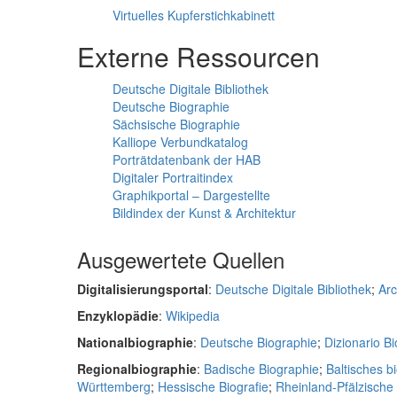
Virtuelles Kupferstichkabinett
Externe Ressourcen
Deutsche Digitale Bibliothek
Deutsche Biographie
Sächsische Biographie
Kalliope Verbundkatalog
Porträtdatenbank der HAB
Digitaler Portraitindex
Graphikportal – Dargestellte
Bildindex der Kunst & Architektur
Ausgewertete Quellen
Digitalisierungsportal
:
Deutsche Digitale Bibliothek
;
Arc
Enzyklopädie
:
Wikipedia
Nationalbiographie
:
Deutsche Biographie
;
Dizionario Bio
Regionalbiographie
:
Badische Biographie
;
Baltisches b
Württemberg
;
Hessische Biografie
;
Rheinland-Pfälzisch