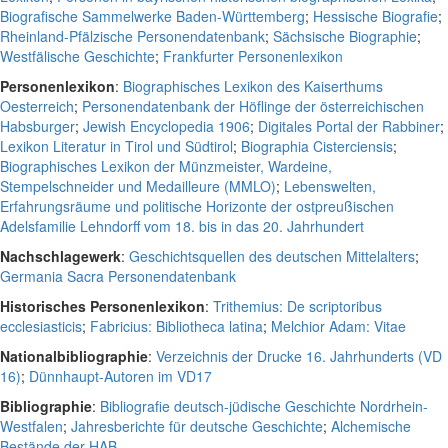
Biografische Sammelwerke Baden-Württemberg
;
Hessische Biografie
;
Rheinland-Pfälzische Personendatenbank
;
Sächsische Biographie
;
Westfälische Geschichte
;
Frankfurter Personenlexikon
Personenlexikon
:
Biographisches Lexikon des Kaiserthums
Oesterreich
;
Personendatenbank der Höflinge der österreichischen
Habsburger
;
Jewish Encyclopedia 1906
;
Digitales Portal der Rabbiner
;
Lexikon Literatur in Tirol und Südtirol
;
Biographia Cisterciensis
;
Biographisches Lexikon der Münzmeister, Wardeine,
Stempelschneider und Medailleure (MMLO)
;
Lebenswelten,
Erfahrungsräume und politische Horizonte der ostpreußischen
Adelsfamilie Lehndorff vom 18. bis in das 20. Jahrhundert
Nachschlagewerk
:
Geschichtsquellen des deutschen Mittelalters
;
Germania Sacra Personendatenbank
Historisches Personenlexikon
:
Trithemius: De scriptoribus
ecclesiasticis
;
Fabricius: Bibliotheca latina
;
Melchior Adam: Vitae
Nationalbibliographie
:
Verzeichnis der Drucke 16. Jahrhunderts (VD
16)
;
Dünnhaupt-Autoren im VD17
Bibliographie
:
Bibliografie deutsch-jüdische Geschichte Nordrhein-
Westfalen
;
Jahresberichte für deutsche Geschichte
;
Alchemische
Bestände der HAB