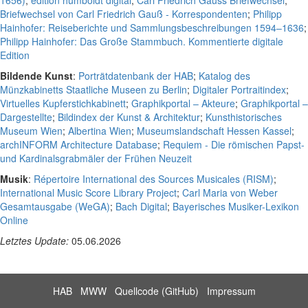
1656)
;
edition humboldt digital
;
Carl Friedrich Gauss Briefwechsel
;
Briefwechsel von Carl Friedrich Gauß - Korrespondenten
;
Philipp
Hainhofer: Reiseberichte und Sammlungsbeschreibungen 1594–1636
;
Philipp Hainhofer: Das Große Stammbuch. Kommentierte digitale
Edition
Bildende Kunst
:
Porträtdatenbank der HAB
;
Katalog des
Münzkabinetts Staatliche Museen zu Berlin
;
Digitaler Portraitindex
;
Virtuelles Kupferstichkabinett
;
Graphikportal – Akteure
;
Graphikportal –
Dargestellte
;
Bildindex der Kunst & Architektur
;
Kunsthistorisches
Museum Wien
;
Albertina Wien
;
Museumslandschaft Hessen Kassel
;
archINFORM Architecture Database
;
Requiem - Die römischen Papst-
und Kardinalsgrabmäler der Frühen Neuzeit
Musik
:
Répertoire International des Sources Musicales (RISM)
;
International Music Score Library Project
;
Carl Maria von Weber
Gesamtausgabe (WeGA)
;
Bach Digital
;
Bayerisches Musiker-Lexikon
Online
Letztes Update:
05.06.2026
HAB
MWW
Quellcode (GitHub)
Impressum