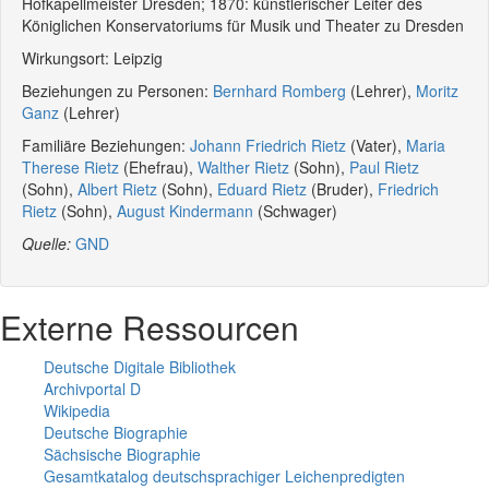
Hofkapellmeister Dresden; 1870: künstlerischer Leiter des
Königlichen Konservatoriums für Musik und Theater zu Dresden
Wirkungsort: Leipzig
Beziehungen zu Personen:
Bernhard Romberg
(Lehrer),
Moritz
Ganz
(Lehrer)
Familiäre Beziehungen:
Johann Friedrich Rietz
(Vater),
Maria
Therese Rietz
(Ehefrau),
Walther Rietz
(Sohn),
Paul Rietz
(Sohn),
Albert Rietz
(Sohn),
Eduard Rietz
(Bruder),
Friedrich
Rietz
(Sohn),
August Kindermann
(Schwager)
Quelle:
GND
Externe Ressourcen
Deutsche Digitale Bibliothek
Archivportal D
Wikipedia
Deutsche Biographie
Sächsische Biographie
Gesamtkatalog deutschsprachiger Leichenpredigten