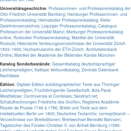
Universitätsgeschichte
:
Professorinnen- und Professorenkatalog der
Otto-Friedrich-Universität Bamberg
;
Hamburger Professorinnen- und
Professorenkatalog
;
Helmstedter Professorenkatalog
;
Kieler
Gelehrtenverzeichnis
;
Leipziger Professorenkatalog
;
Catalogus
Professorum der Universität Mainz
;
Marburger Professorenkatalog
online
;
Rostocker Professorenkatalog
;
Matrikel der Universität
Rostock
;
Historische Vorlesungsverzeichnisse der Universität Zürich
1833–1900
;
Hochschularchiv der ETH-Zürich, Archivdatenbank
Online
;
Matrikel der Akademie der Bildenden Künste München
Katalog Sonderbestände
:
Gesamtkatalog deutschsprachiger
Leichenpredigten
;
Kalliope Verbundkatalog
;
Zentrale Datenbank
Nachlässe
Edition
:
Digitale Edition autobiographischer Texte aus Thüringer
Leichenpredigten
;
Fruchtbringende Gesellschaft
;
Acta Pacis
Westfalicae
;
Controversia et Confessio
;
Sandrart.net
;
Schatullrechnungen Friedrichs des Großen
;
Registres Académie
Royale de Prusse 1746 à 1786
;
Briefe und Texte aus dem
intellektuellen Berlin um 1800
;
Deutsches Textarchiv
;
correspSearch –
Verzeichnisse von Briefeditionen
;
Briefwechsel Benedikt Bahnsen
;
Tagebücher des Fürsten Christian II. von Anhalt-Bernburg (1599-