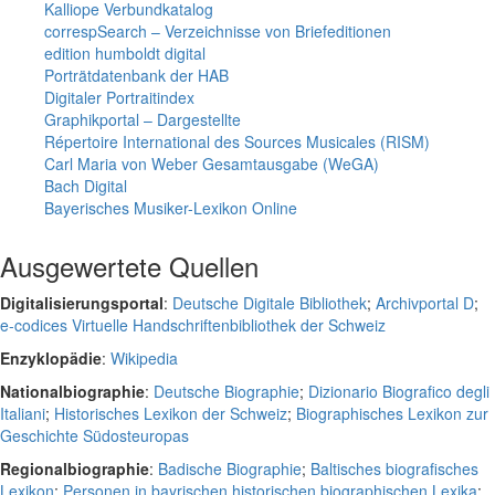
Kalliope Verbundkatalog
correspSearch – Verzeichnisse von Briefeditionen
edition humboldt digital
Porträtdatenbank der HAB
Digitaler Portraitindex
Graphikportal – Dargestellte
Répertoire International des Sources Musicales (RISM)
Carl Maria von Weber Gesamtausgabe (WeGA)
Bach Digital
Bayerisches Musiker-Lexikon Online
Ausgewertete Quellen
Digitalisierungsportal
:
Deutsche Digitale Bibliothek
;
Archivportal D
;
e-codices Virtuelle Handschriftenbibliothek der Schweiz
Enzyklopädie
:
Wikipedia
Nationalbiographie
:
Deutsche Biographie
;
Dizionario Biografico degli
Italiani
;
Historisches Lexikon der Schweiz
;
Biographisches Lexikon zur
Geschichte Südosteuropas
Regionalbiographie
:
Badische Biographie
;
Baltisches biografisches
Lexikon
;
Personen in bayrischen historischen biographischen Lexika
;