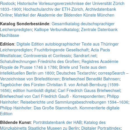
Rostock
;
Historische Vorlesungsverzeichnisse der Universität Zürich
1833–1900
;
Hochschularchiv der ETH-Zürich, Archivdatenbank
Online
;
Matrikel der Akademie der Bildenden Künste München
Katalog Sonderbestände
:
Gesamtkatalog deutschsprachiger
Leichenpredigten
;
Kalliope Verbundkatalog
;
Zentrale Datenbank
Nachlässe
Edition
:
Digitale Edition autobiographischer Texte aus Thüringer
Leichenpredigten
;
Fruchtbringende Gesellschaft
;
Acta Pacis
Westfalicae
;
Controversia et Confessio
;
Sandrart.net
;
Schatullrechnungen Friedrichs des Großen
;
Registres Académie
Royale de Prusse 1746 à 1786
;
Briefe und Texte aus dem
intellektuellen Berlin um 1800
;
Deutsches Textarchiv
;
correspSearch –
Verzeichnisse von Briefeditionen
;
Briefwechsel Benedikt Bahnsen
;
Tagebücher des Fürsten Christian II. von Anhalt-Bernburg (1599-
1656)
;
edition humboldt digital
;
Carl Friedrich Gauss Briefwechsel
;
Briefwechsel von Carl Friedrich Gauß - Korrespondenten
;
Philipp
Hainhofer: Reiseberichte und Sammlungsbeschreibungen 1594–1636
;
Philipp Hainhofer: Das Große Stammbuch. Kommentierte digitale
Edition
Bildende Kunst
:
Porträtdatenbank der HAB
;
Katalog des
Münzkabinetts Staatliche Museen zu Berlin
;
Digitaler Portraitindex
;