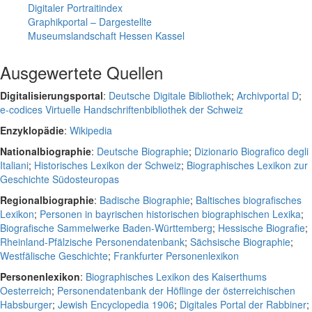
Digitaler Portraitindex
Graphikportal – Dargestellte
Museumslandschaft Hessen Kassel
Ausgewertete Quellen
Digitalisierungsportal
:
Deutsche Digitale Bibliothek
;
Archivportal D
;
e-codices Virtuelle Handschriftenbibliothek der Schweiz
Enzyklopädie
:
Wikipedia
Nationalbiographie
:
Deutsche Biographie
;
Dizionario Biografico degli
Italiani
;
Historisches Lexikon der Schweiz
;
Biographisches Lexikon zur
Geschichte Südosteuropas
Regionalbiographie
:
Badische Biographie
;
Baltisches biografisches
Lexikon
;
Personen in bayrischen historischen biographischen Lexika
;
Biografische Sammelwerke Baden-Württemberg
;
Hessische Biografie
;
Rheinland-Pfälzische Personendatenbank
;
Sächsische Biographie
;
Westfälische Geschichte
;
Frankfurter Personenlexikon
Personenlexikon
:
Biographisches Lexikon des Kaiserthums
Oesterreich
;
Personendatenbank der Höflinge der österreichischen
Habsburger
;
Jewish Encyclopedia 1906
;
Digitales Portal der Rabbiner
;