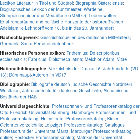
Lexikon Literatur in Tirol und Südtirol
;
Biographia Cisterciensis
;
Biographisches Lexikon der Münzmeister, Wardeine,
Stempelschneider und Medailleure (MMLO)
;
Lebenswelten,
Erfahrungsräume und politische Horizonte der ostpreußischen
Adelsfamilie Lehndorff vom 18. bis in das 20. Jahrhundert
Nachschlagewerk
:
Geschichtsquellen des deutschen Mittelalters
;
Germania Sacra Personendatenbank
Historisches Personenlexikon
:
Trithemius: De scriptoribus
ecclesiasticis
;
Fabricius: Bibliotheca latina
;
Melchior Adam: Vitae
Nationalbibliographie
:
Verzeichnis der Drucke 16. Jahrhunderts (VD
16)
;
Dünnhaupt-Autoren im VD17
Bibliographie
:
Bibliografie deutsch-jüdische Geschichte Nordrhein-
Westfalen
;
Jahresberichte für deutsche Geschichte
;
Alchemische
Bestände der HAB
Universitätsgeschichte
:
Professorinnen- und Professorenkatalog der
Otto-Friedrich-Universität Bamberg
;
Hamburger Professorinnen- und
Professorenkatalog
;
Helmstedter Professorenkatalog
;
Kieler
Gelehrtenverzeichnis
;
Leipziger Professorenkatalog
;
Catalogus
Professorum der Universität Mainz
;
Marburger Professorenkatalog
online
;
Rostocker Professorenkatalog
;
Matrikel der Universität