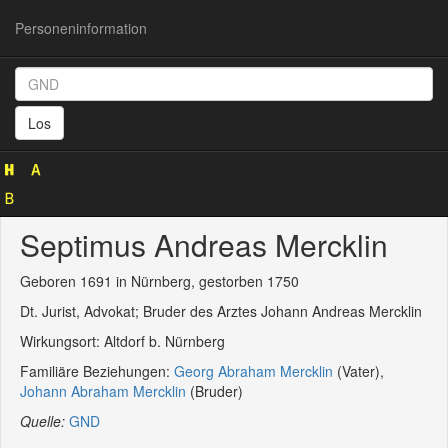
Personeninformation
Personeninformation
(GND
Los
1053505205)
Septimus Andreas Mercklin
Geboren 1691 in Nürnberg, gestorben 1750
Dt. Jurist, Advokat; Bruder des Arztes Johann Andreas Mercklin
Wirkungsort: Altdorf b. Nürnberg
Familiäre Beziehungen:
Georg Abraham Mercklin
(Vater),
Johann Abraham Mercklin
(Bruder)
Quelle:
GND