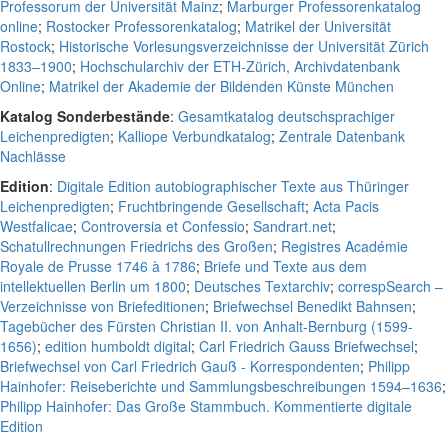
Professorum der Universität Mainz
;
Marburger Professorenkatalog
online
;
Rostocker Professorenkatalog
;
Matrikel der Universität
Rostock
;
Historische Vorlesungsverzeichnisse der Universität Zürich
1833–1900
;
Hochschularchiv der ETH-Zürich, Archivdatenbank
Online
;
Matrikel der Akademie der Bildenden Künste München
Katalog Sonderbestände
:
Gesamtkatalog deutschsprachiger
Leichenpredigten
;
Kalliope Verbundkatalog
;
Zentrale Datenbank
Nachlässe
Edition
:
Digitale Edition autobiographischer Texte aus Thüringer
Leichenpredigten
;
Fruchtbringende Gesellschaft
;
Acta Pacis
Westfalicae
;
Controversia et Confessio
;
Sandrart.net
;
Schatullrechnungen Friedrichs des Großen
;
Registres Académie
Royale de Prusse 1746 à 1786
;
Briefe und Texte aus dem
intellektuellen Berlin um 1800
;
Deutsches Textarchiv
;
correspSearch –
Verzeichnisse von Briefeditionen
;
Briefwechsel Benedikt Bahnsen
;
Tagebücher des Fürsten Christian II. von Anhalt-Bernburg (1599-
1656)
;
edition humboldt digital
;
Carl Friedrich Gauss Briefwechsel
;
Briefwechsel von Carl Friedrich Gauß - Korrespondenten
;
Philipp
Hainhofer: Reiseberichte und Sammlungsbeschreibungen 1594–1636
;
Philipp Hainhofer: Das Große Stammbuch. Kommentierte digitale
Edition