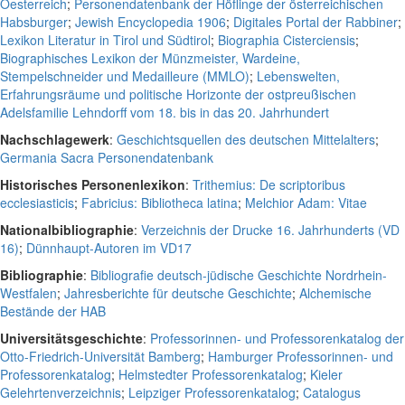
Oesterreich
;
Personendatenbank der Höflinge der österreichischen
Habsburger
;
Jewish Encyclopedia 1906
;
Digitales Portal der Rabbiner
;
Lexikon Literatur in Tirol und Südtirol
;
Biographia Cisterciensis
;
Biographisches Lexikon der Münzmeister, Wardeine,
Stempelschneider und Medailleure (MMLO)
;
Lebenswelten,
Erfahrungsräume und politische Horizonte der ostpreußischen
Adelsfamilie Lehndorff vom 18. bis in das 20. Jahrhundert
Nachschlagewerk
:
Geschichtsquellen des deutschen Mittelalters
;
Germania Sacra Personendatenbank
Historisches Personenlexikon
:
Trithemius: De scriptoribus
ecclesiasticis
;
Fabricius: Bibliotheca latina
;
Melchior Adam: Vitae
Nationalbibliographie
:
Verzeichnis der Drucke 16. Jahrhunderts (VD
16)
;
Dünnhaupt-Autoren im VD17
Bibliographie
:
Bibliografie deutsch-jüdische Geschichte Nordrhein-
Westfalen
;
Jahresberichte für deutsche Geschichte
;
Alchemische
Bestände der HAB
Universitätsgeschichte
:
Professorinnen- und Professorenkatalog der
Otto-Friedrich-Universität Bamberg
;
Hamburger Professorinnen- und
Professorenkatalog
;
Helmstedter Professorenkatalog
;
Kieler
Gelehrtenverzeichnis
;
Leipziger Professorenkatalog
;
Catalogus