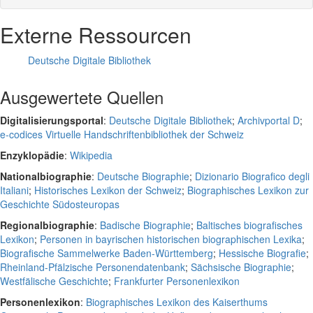
Externe Ressourcen
Deutsche Digitale Bibliothek
Ausgewertete Quellen
Digitalisierungsportal
:
Deutsche Digitale Bibliothek
;
Archivportal D
;
e-codices Virtuelle Handschriftenbibliothek der Schweiz
Enzyklopädie
:
Wikipedia
Nationalbiographie
:
Deutsche Biographie
;
Dizionario Biografico degli
Italiani
;
Historisches Lexikon der Schweiz
;
Biographisches Lexikon zur
Geschichte Südosteuropas
Regionalbiographie
:
Badische Biographie
;
Baltisches biografisches
Lexikon
;
Personen in bayrischen historischen biographischen Lexika
;
Biografische Sammelwerke Baden-Württemberg
;
Hessische Biografie
;
Rheinland-Pfälzische Personendatenbank
;
Sächsische Biographie
;
Westfälische Geschichte
;
Frankfurter Personenlexikon
Personenlexikon
:
Biographisches Lexikon des Kaiserthums