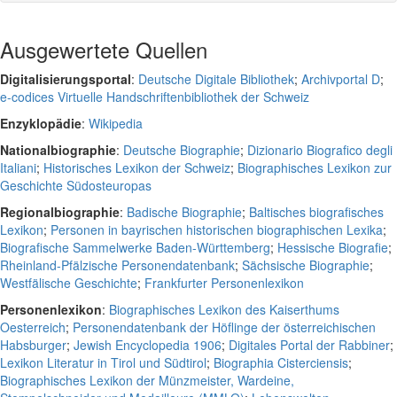
Ausgewertete Quellen
Digitalisierungsportal
:
Deutsche Digitale Bibliothek
;
Archivportal D
;
e-codices Virtuelle Handschriftenbibliothek der Schweiz
Enzyklopädie
:
Wikipedia
Nationalbiographie
:
Deutsche Biographie
;
Dizionario Biografico degli
Italiani
;
Historisches Lexikon der Schweiz
;
Biographisches Lexikon zur
Geschichte Südosteuropas
Regionalbiographie
:
Badische Biographie
;
Baltisches biografisches
Lexikon
;
Personen in bayrischen historischen biographischen Lexika
;
Biografische Sammelwerke Baden-Württemberg
;
Hessische Biografie
;
Rheinland-Pfälzische Personendatenbank
;
Sächsische Biographie
;
Westfälische Geschichte
;
Frankfurter Personenlexikon
Personenlexikon
:
Biographisches Lexikon des Kaiserthums
Oesterreich
;
Personendatenbank der Höflinge der österreichischen
Habsburger
;
Jewish Encyclopedia 1906
;
Digitales Portal der Rabbiner
;
Lexikon Literatur in Tirol und Südtirol
;
Biographia Cisterciensis
;
Biographisches Lexikon der Münzmeister, Wardeine,