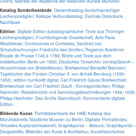
Online
;
Matrikel der Akademie der Bildenden Künste München
Katalog Sonderbestände
:
Gesamtkatalog deutschsprachiger
Leichenpredigten
;
Kalliope Verbundkatalog
;
Zentrale Datenbank
Nachlässe
Edition
:
Digitale Edition autobiographischer Texte aus Thüringer
Leichenpredigten
;
Fruchtbringende Gesellschaft
;
Acta Pacis
Westfalicae
;
Controversia et Confessio
;
Sandrart.net
;
Schatullrechnungen Friedrichs des Großen
;
Registres Académie
Royale de Prusse 1746 à 1786
;
Briefe und Texte aus dem
intellektuellen Berlin um 1800
;
Deutsches Textarchiv
;
correspSearch –
Verzeichnisse von Briefeditionen
;
Briefwechsel Benedikt Bahnsen
;
Tagebücher des Fürsten Christian II. von Anhalt-Bernburg (1599-
1656)
;
edition humboldt digital
;
Carl Friedrich Gauss Briefwechsel
;
Briefwechsel von Carl Friedrich Gauß - Korrespondenten
;
Philipp
Hainhofer: Reiseberichte und Sammlungsbeschreibungen 1594–1636
;
Philipp Hainhofer: Das Große Stammbuch. Kommentierte digitale
Edition
Bildende Kunst
:
Porträtdatenbank der HAB
;
Katalog des
Münzkabinetts Staatliche Museen zu Berlin
;
Digitaler Portraitindex
;
Virtuelles Kupferstichkabinett
;
Graphikportal – Akteure
;
Graphikportal –
Dargestellte
;
Bildindex der Kunst & Architektur
;
Kunsthistorisches