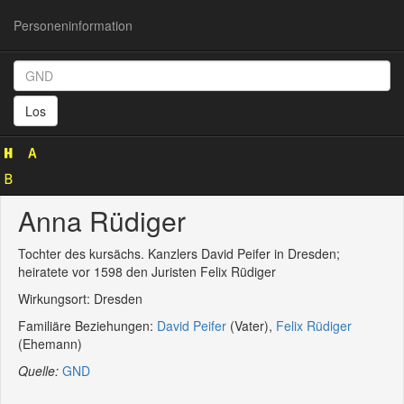
Personeninformation
Personeninformation
(GND
Los
1137646985)
Anna Rüdiger
Tochter des kursächs. Kanzlers David Peifer in Dresden;
heiratete vor 1598 den Juristen Felix Rüdiger
Wirkungsort: Dresden
Familiäre Beziehungen:
David Peifer
(Vater),
Felix Rüdiger
(Ehemann)
Quelle:
GND