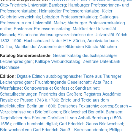
Otto-Friedrich-Universität Bamberg
;
Hamburger Professorinnen- und
Professorenkatalog
;
Helmstedter Professorenkatalog
;
Kieler
Gelehrtenverzeichnis
;
Leipziger Professorenkatalog
;
Catalogus
Professorum der Universität Mainz
;
Marburger Professorenkatalog
online
;
Rostocker Professorenkatalog
;
Matrikel der Universität
Rostock
;
Historische Vorlesungsverzeichnisse der Universität Zürich
1833–1900
;
Hochschularchiv der ETH-Zürich, Archivdatenbank
Online
;
Matrikel der Akademie der Bildenden Künste München
Katalog Sonderbestände
:
Gesamtkatalog deutschsprachiger
Leichenpredigten
;
Kalliope Verbundkatalog
;
Zentrale Datenbank
Nachlässe
Edition
:
Digitale Edition autobiographischer Texte aus Thüringer
Leichenpredigten
;
Fruchtbringende Gesellschaft
;
Acta Pacis
Westfalicae
;
Controversia et Confessio
;
Sandrart.net
;
Schatullrechnungen Friedrichs des Großen
;
Registres Académie
Royale de Prusse 1746 à 1786
;
Briefe und Texte aus dem
intellektuellen Berlin um 1800
;
Deutsches Textarchiv
;
correspSearch –
Verzeichnisse von Briefeditionen
;
Briefwechsel Benedikt Bahnsen
;
Tagebücher des Fürsten Christian II. von Anhalt-Bernburg (1599-
1656)
;
edition humboldt digital
;
Carl Friedrich Gauss Briefwechsel
;
Briefwechsel von Carl Friedrich Gauß - Korrespondenten
;
Philipp