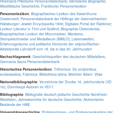
Rheinland-Pfälzische Personendatenbank
;
Sächsische Biographie
;
Westfälische Geschichte
;
Frankfurter Personenlexikon
Personenlexikon
:
Biographisches Lexikon des Kaiserthums
Oesterreich
;
Personendatenbank der Höflinge der österreichischen
Habsburger
;
Jewish Encyclopedia 1906
;
Digitales Portal der Rabbiner
;
Lexikon Literatur in Tirol und Südtirol
;
Biographia Cisterciensis
;
Biographisches Lexikon der Münzmeister, Wardeine,
Stempelschneider und Medailleure (MMLO)
;
Lebenswelten,
Erfahrungsräume und politische Horizonte der ostpreußischen
Adelsfamilie Lehndorff vom 18. bis in das 20. Jahrhundert
Nachschlagewerk
:
Geschichtsquellen des deutschen Mittelalters
;
Germania Sacra Personendatenbank
Historisches Personenlexikon
:
Trithemius: De scriptoribus
ecclesiasticis
;
Fabricius: Bibliotheca latina
;
Melchior Adam: Vitae
Nationalbibliographie
:
Verzeichnis der Drucke 16. Jahrhunderts (VD
16)
;
Dünnhaupt-Autoren im VD17
Bibliographie
:
Bibliografie deutsch-jüdische Geschichte Nordrhein-
Westfalen
;
Jahresberichte für deutsche Geschichte
;
Alchemische
Bestände der HAB
Universitätsgeschichte
:
Professorinnen- und Professorenkatalog der