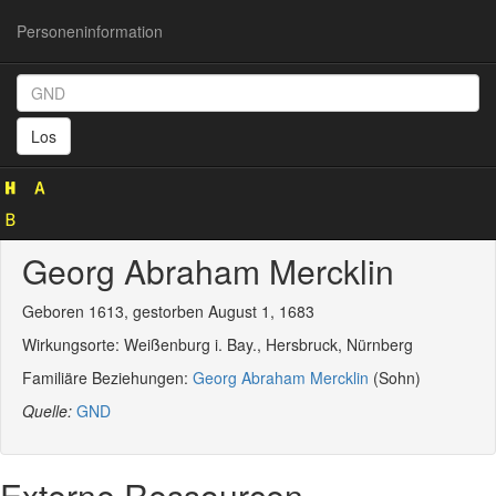
Personeninformation
Personeninformation
(GND
Los
115376011)
Georg Abraham Mercklin
Geboren 1613, gestorben August 1, 1683
Wirkungsorte: Weißenburg i. Bay., Hersbruck, Nürnberg
Familiäre Beziehungen:
Georg Abraham Mercklin
(Sohn)
Quelle:
GND
Externe Ressourcen