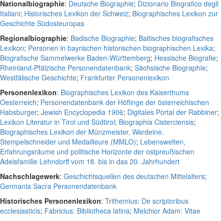
Nationalbiographie
:
Deutsche Biographie
;
Dizionario Biografico degli
Italiani
;
Historisches Lexikon der Schweiz
;
Biographisches Lexikon zur
Geschichte Südosteuropas
Regionalbiographie
:
Badische Biographie
;
Baltisches biografisches
Lexikon
;
Personen in bayrischen historischen biographischen Lexika
;
Biografische Sammelwerke Baden-Württemberg
;
Hessische Biografie
;
Rheinland-Pfälzische Personendatenbank
;
Sächsische Biographie
;
Westfälische Geschichte
;
Frankfurter Personenlexikon
Personenlexikon
:
Biographisches Lexikon des Kaiserthums
Oesterreich
;
Personendatenbank der Höflinge der österreichischen
Habsburger
;
Jewish Encyclopedia 1906
;
Digitales Portal der Rabbiner
;
Lexikon Literatur in Tirol und Südtirol
;
Biographia Cisterciensis
;
Biographisches Lexikon der Münzmeister, Wardeine,
Stempelschneider und Medailleure (MMLO)
;
Lebenswelten,
Erfahrungsräume und politische Horizonte der ostpreußischen
Adelsfamilie Lehndorff vom 18. bis in das 20. Jahrhundert
Nachschlagewerk
:
Geschichtsquellen des deutschen Mittelalters
;
Germania Sacra Personendatenbank
Historisches Personenlexikon
:
Trithemius: De scriptoribus
ecclesiasticis
;
Fabricius: Bibliotheca latina
;
Melchior Adam: Vitae