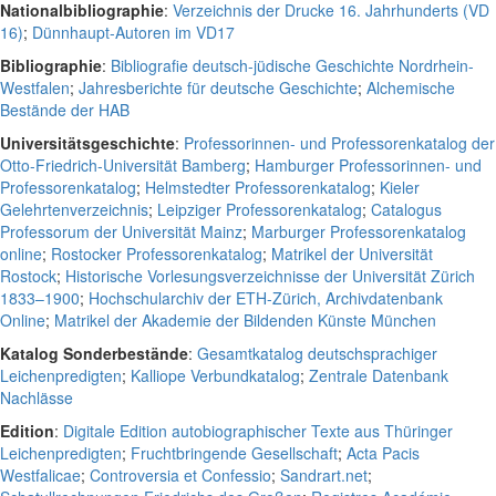
Nationalbibliographie
:
Verzeichnis der Drucke 16. Jahrhunderts (VD
16)
;
Dünnhaupt-Autoren im VD17
Bibliographie
:
Bibliografie deutsch-jüdische Geschichte Nordrhein-
Westfalen
;
Jahresberichte für deutsche Geschichte
;
Alchemische
Bestände der HAB
Universitätsgeschichte
:
Professorinnen- und Professorenkatalog der
Otto-Friedrich-Universität Bamberg
;
Hamburger Professorinnen- und
Professorenkatalog
;
Helmstedter Professorenkatalog
;
Kieler
Gelehrtenverzeichnis
;
Leipziger Professorenkatalog
;
Catalogus
Professorum der Universität Mainz
;
Marburger Professorenkatalog
online
;
Rostocker Professorenkatalog
;
Matrikel der Universität
Rostock
;
Historische Vorlesungsverzeichnisse der Universität Zürich
1833–1900
;
Hochschularchiv der ETH-Zürich, Archivdatenbank
Online
;
Matrikel der Akademie der Bildenden Künste München
Katalog Sonderbestände
:
Gesamtkatalog deutschsprachiger
Leichenpredigten
;
Kalliope Verbundkatalog
;
Zentrale Datenbank
Nachlässe
Edition
:
Digitale Edition autobiographischer Texte aus Thüringer
Leichenpredigten
;
Fruchtbringende Gesellschaft
;
Acta Pacis
Westfalicae
;
Controversia et Confessio
;
Sandrart.net
;