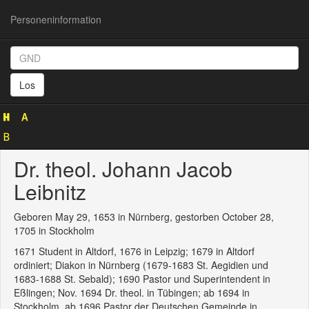
Personeninformation
Personeninformation
(GND
Los
115801774)
Dr. theol. Johann Jacob
Leibnitz
Geboren May 29, 1653 in Nürnberg, gestorben October 28,
1705 in Stockholm
1671 Student in Altdorf, 1676 in Leipzig; 1679 in Altdorf
ordiniert; Diakon in Nürnberg (1679-1683 St. Aegidien und
1683-1688 St. Sebald); 1690 Pastor und Superintendent in
Eßlingen; Nov. 1694 Dr. theol. in Tübingen; ab 1694 in
Stockholm, ab 1696 Pastor der Deutschen Gemeinde in