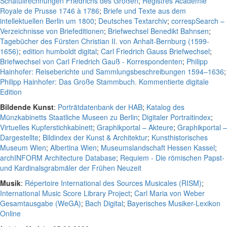
Schatullrechnungen Friedrichs des Großen
;
Registres Académie
Royale de Prusse 1746 à 1786
;
Briefe und Texte aus dem
intellektuellen Berlin um 1800
;
Deutsches Textarchiv
;
correspSearch –
Verzeichnisse von Briefeditionen
;
Briefwechsel Benedikt Bahnsen
;
Tagebücher des Fürsten Christian II. von Anhalt-Bernburg (1599-
1656)
;
edition humboldt digital
;
Carl Friedrich Gauss Briefwechsel
;
Briefwechsel von Carl Friedrich Gauß - Korrespondenten
;
Philipp
Hainhofer: Reiseberichte und Sammlungsbeschreibungen 1594–1636
;
Philipp Hainhofer: Das Große Stammbuch. Kommentierte digitale
Edition
Bildende Kunst
:
Porträtdatenbank der HAB
;
Katalog des
Münzkabinetts Staatliche Museen zu Berlin
;
Digitaler Portraitindex
;
Virtuelles Kupferstichkabinett
;
Graphikportal – Akteure
;
Graphikportal –
Dargestellte
;
Bildindex der Kunst & Architektur
;
Kunsthistorisches
Museum Wien
;
Albertina Wien
;
Museumslandschaft Hessen Kassel
;
archINFORM Architecture Database
;
Requiem - Die römischen Papst-
und Kardinalsgrabmäler der Frühen Neuzeit
Musik
:
Répertoire International des Sources Musicales (RISM)
;
International Music Score Library Project
;
Carl Maria von Weber
Gesamtausgabe (WeGA)
;
Bach Digital
;
Bayerisches Musiker-Lexikon
Online