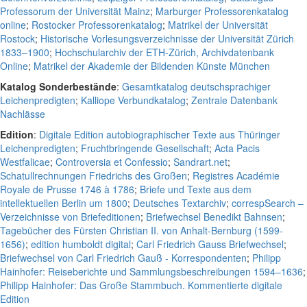
Professorum der Universität Mainz
;
Marburger Professorenkatalog
online
;
Rostocker Professorenkatalog
;
Matrikel der Universität
Rostock
;
Historische Vorlesungsverzeichnisse der Universität Zürich
1833–1900
;
Hochschularchiv der ETH-Zürich, Archivdatenbank
Online
;
Matrikel der Akademie der Bildenden Künste München
Katalog Sonderbestände
:
Gesamtkatalog deutschsprachiger
Leichenpredigten
;
Kalliope Verbundkatalog
;
Zentrale Datenbank
Nachlässe
Edition
:
Digitale Edition autobiographischer Texte aus Thüringer
Leichenpredigten
;
Fruchtbringende Gesellschaft
;
Acta Pacis
Westfalicae
;
Controversia et Confessio
;
Sandrart.net
;
Schatullrechnungen Friedrichs des Großen
;
Registres Académie
Royale de Prusse 1746 à 1786
;
Briefe und Texte aus dem
intellektuellen Berlin um 1800
;
Deutsches Textarchiv
;
correspSearch –
Verzeichnisse von Briefeditionen
;
Briefwechsel Benedikt Bahnsen
;
Tagebücher des Fürsten Christian II. von Anhalt-Bernburg (1599-
1656)
;
edition humboldt digital
;
Carl Friedrich Gauss Briefwechsel
;
Briefwechsel von Carl Friedrich Gauß - Korrespondenten
;
Philipp
Hainhofer: Reiseberichte und Sammlungsbeschreibungen 1594–1636
;
Philipp Hainhofer: Das Große Stammbuch. Kommentierte digitale
Edition