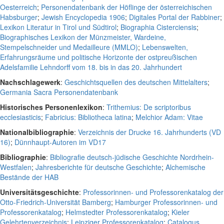
Oesterreich
;
Personendatenbank der Höflinge der österreichischen
Habsburger
;
Jewish Encyclopedia 1906
;
Digitales Portal der Rabbiner
;
Lexikon Literatur in Tirol und Südtirol
;
Biographia Cisterciensis
;
Biographisches Lexikon der Münzmeister, Wardeine,
Stempelschneider und Medailleure (MMLO)
;
Lebenswelten,
Erfahrungsräume und politische Horizonte der ostpreußischen
Adelsfamilie Lehndorff vom 18. bis in das 20. Jahrhundert
Nachschlagewerk
:
Geschichtsquellen des deutschen Mittelalters
;
Germania Sacra Personendatenbank
Historisches Personenlexikon
:
Trithemius: De scriptoribus
ecclesiasticis
;
Fabricius: Bibliotheca latina
;
Melchior Adam: Vitae
Nationalbibliographie
:
Verzeichnis der Drucke 16. Jahrhunderts (VD
16)
;
Dünnhaupt-Autoren im VD17
Bibliographie
:
Bibliografie deutsch-jüdische Geschichte Nordrhein-
Westfalen
;
Jahresberichte für deutsche Geschichte
;
Alchemische
Bestände der HAB
Universitätsgeschichte
:
Professorinnen- und Professorenkatalog der
Otto-Friedrich-Universität Bamberg
;
Hamburger Professorinnen- und
Professorenkatalog
;
Helmstedter Professorenkatalog
;
Kieler
Gelehrtenverzeichnis
;
Leipziger Professorenkatalog
;
Catalogus