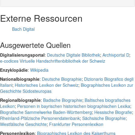
Externe Ressourcen
Bach Digital
Ausgewertete Quellen
Digitalisierungsportal
:
Deutsche Digitale Bibliothek
;
Archivportal D
;
e-codices Virtuelle Handschriftenbibliothek der Schweiz
Enzyklopädie
:
Wikipedia
Nationalbiographie
:
Deutsche Biographie
;
Dizionario Biografico degli
Italiani
;
Historisches Lexikon der Schweiz
;
Biographisches Lexikon zur
Geschichte Südosteuropas
Regionalbiographie
:
Badische Biographie
;
Baltisches biografisches
Lexikon
;
Personen in bayrischen historischen biographischen Lexika
;
Biografische Sammelwerke Baden-Württemberg
;
Hessische Biografie
;
Rheinland-Pfälzische Personendatenbank
;
Sächsische Biographie
;
Westfälische Geschichte
;
Frankfurter Personenlexikon
Personenlexikon
:
Biographisches Lexikon des Kaiserthums