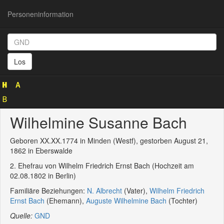
Personeninformation
Personeninformation
(GND
Los
1169245455)
Wilhelmine Susanne Bach
Geboren XX.XX.1774 in Minden (Westf), gestorben August 21,
1862 in Eberswalde
2. Ehefrau von Wilhelm Friedrich Ernst Bach (Hochzeit am
02.08.1802 in Berlin)
Familiäre Beziehungen:
N. Albrecht
(Vater),
Wilhelm Friedrich
Ernst Bach
(Ehemann),
Auguste Wilhelmine Bach
(Tochter)
Quelle:
GND