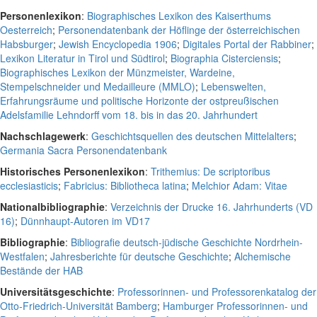
Personenlexikon
:
Biographisches Lexikon des Kaiserthums
Oesterreich
;
Personendatenbank der Höflinge der österreichischen
Habsburger
;
Jewish Encyclopedia 1906
;
Digitales Portal der Rabbiner
;
Lexikon Literatur in Tirol und Südtirol
;
Biographia Cisterciensis
;
Biographisches Lexikon der Münzmeister, Wardeine,
Stempelschneider und Medailleure (MMLO)
;
Lebenswelten,
Erfahrungsräume und politische Horizonte der ostpreußischen
Adelsfamilie Lehndorff vom 18. bis in das 20. Jahrhundert
Nachschlagewerk
:
Geschichtsquellen des deutschen Mittelalters
;
Germania Sacra Personendatenbank
Historisches Personenlexikon
:
Trithemius: De scriptoribus
ecclesiasticis
;
Fabricius: Bibliotheca latina
;
Melchior Adam: Vitae
Nationalbibliographie
:
Verzeichnis der Drucke 16. Jahrhunderts (VD
16)
;
Dünnhaupt-Autoren im VD17
Bibliographie
:
Bibliografie deutsch-jüdische Geschichte Nordrhein-
Westfalen
;
Jahresberichte für deutsche Geschichte
;
Alchemische
Bestände der HAB
Universitätsgeschichte
:
Professorinnen- und Professorenkatalog der
Otto-Friedrich-Universität Bamberg
;
Hamburger Professorinnen- und