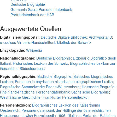
Deutsche Biographie
Germania Sacra Personendatenbank
Porträtdatenbank der HAB
Ausgewertete Quellen
Digitalisierungsportal
:
Deutsche Digitale Bibliothek
;
Archivportal D
;
e-codices Virtuelle Handschriftenbibliothek der Schweiz
Enzyklopädie
:
Wikipedia
Nationalbiographie
:
Deutsche Biographie
;
Dizionario Biografico degli
Italiani
;
Historisches Lexikon der Schweiz
;
Biographisches Lexikon zur
Geschichte Südosteuropas
Regionalbiographie
:
Badische Biographie
;
Baltisches biografisches
Lexikon
;
Personen in bayrischen historischen biographischen Lexika
;
Biografische Sammelwerke Baden-Württemberg
;
Hessische Biografie
;
Rheinland-Pfälzische Personendatenbank
;
Sächsische Biographie
;
Westfälische Geschichte
;
Frankfurter Personenlexikon
Personenlexikon
:
Biographisches Lexikon des Kaiserthums
Oesterreich
;
Personendatenbank der Höflinge der österreichischen
Habsburger
;
Jewish Encyclopedia 1906
;
Digitales Portal der Rabbiner
;