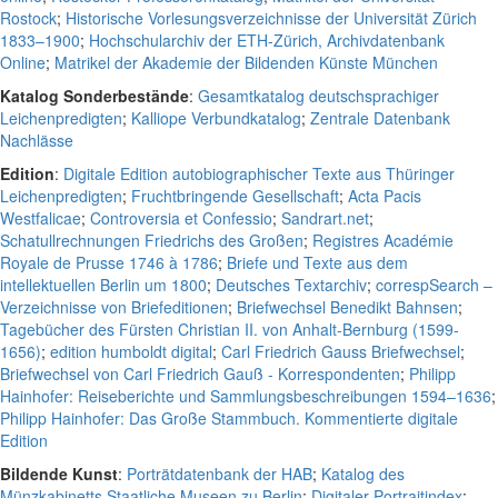
Rostock
;
Historische Vorlesungsverzeichnisse der Universität Zürich
1833–1900
;
Hochschularchiv der ETH-Zürich, Archivdatenbank
Online
;
Matrikel der Akademie der Bildenden Künste München
Katalog Sonderbestände
:
Gesamtkatalog deutschsprachiger
Leichenpredigten
;
Kalliope Verbundkatalog
;
Zentrale Datenbank
Nachlässe
Edition
:
Digitale Edition autobiographischer Texte aus Thüringer
Leichenpredigten
;
Fruchtbringende Gesellschaft
;
Acta Pacis
Westfalicae
;
Controversia et Confessio
;
Sandrart.net
;
Schatullrechnungen Friedrichs des Großen
;
Registres Académie
Royale de Prusse 1746 à 1786
;
Briefe und Texte aus dem
intellektuellen Berlin um 1800
;
Deutsches Textarchiv
;
correspSearch –
Verzeichnisse von Briefeditionen
;
Briefwechsel Benedikt Bahnsen
;
Tagebücher des Fürsten Christian II. von Anhalt-Bernburg (1599-
1656)
;
edition humboldt digital
;
Carl Friedrich Gauss Briefwechsel
;
Briefwechsel von Carl Friedrich Gauß - Korrespondenten
;
Philipp
Hainhofer: Reiseberichte und Sammlungsbeschreibungen 1594–1636
;
Philipp Hainhofer: Das Große Stammbuch. Kommentierte digitale
Edition
Bildende Kunst
:
Porträtdatenbank der HAB
;
Katalog des
Münzkabinetts Staatliche Museen zu Berlin
;
Digitaler Portraitindex
;