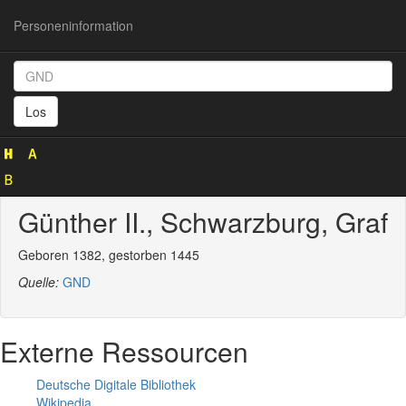
Personeninformation
Personeninformation
(GND
Los
118543229)
Günther II., Schwarzburg, Graf
Geboren 1382, gestorben 1445
Quelle:
GND
Externe Ressourcen
Deutsche Digitale Bibliothek
Wikipedia