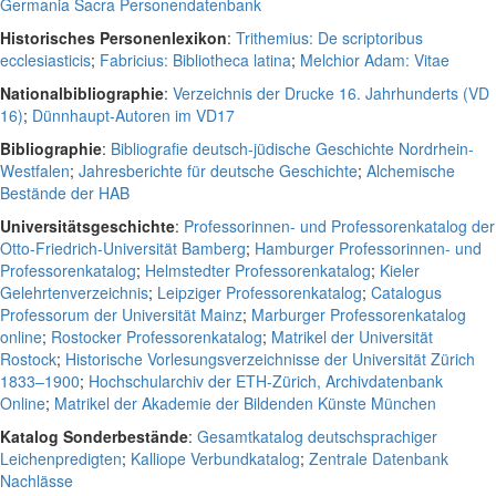
Germania Sacra Personendatenbank
Historisches Personenlexikon
:
Trithemius: De scriptoribus
ecclesiasticis
;
Fabricius: Bibliotheca latina
;
Melchior Adam: Vitae
Nationalbibliographie
:
Verzeichnis der Drucke 16. Jahrhunderts (VD
16)
;
Dünnhaupt-Autoren im VD17
Bibliographie
:
Bibliografie deutsch-jüdische Geschichte Nordrhein-
Westfalen
;
Jahresberichte für deutsche Geschichte
;
Alchemische
Bestände der HAB
Universitätsgeschichte
:
Professorinnen- und Professorenkatalog der
Otto-Friedrich-Universität Bamberg
;
Hamburger Professorinnen- und
Professorenkatalog
;
Helmstedter Professorenkatalog
;
Kieler
Gelehrtenverzeichnis
;
Leipziger Professorenkatalog
;
Catalogus
Professorum der Universität Mainz
;
Marburger Professorenkatalog
online
;
Rostocker Professorenkatalog
;
Matrikel der Universität
Rostock
;
Historische Vorlesungsverzeichnisse der Universität Zürich
1833–1900
;
Hochschularchiv der ETH-Zürich, Archivdatenbank
Online
;
Matrikel der Akademie der Bildenden Künste München
Katalog Sonderbestände
:
Gesamtkatalog deutschsprachiger
Leichenpredigten
;
Kalliope Verbundkatalog
;
Zentrale Datenbank
Nachlässe