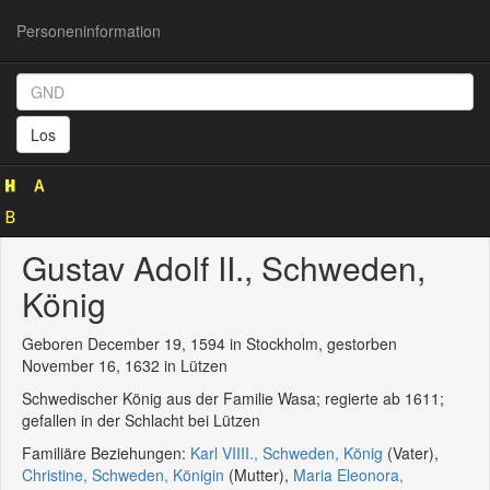
Personeninformation
Personeninformation
(GND
Los
118543733)
Gustav Adolf II., Schweden,
König
Geboren December 19, 1594 in Stockholm, gestorben
November 16, 1632 in Lützen
Schwedischer König aus der Familie Wasa; regierte ab 1611;
gefallen in der Schlacht bei Lützen
Familiäre Beziehungen:
Karl VIIII., Schweden, König
(Vater),
Christine, Schweden, Königin
(Mutter),
Maria Eleonora,