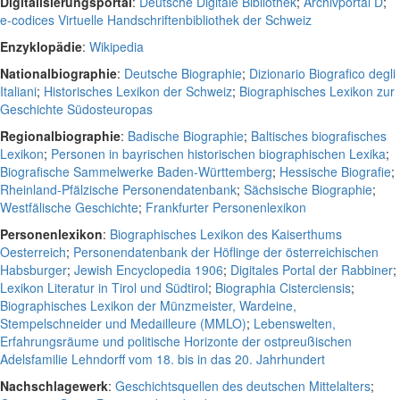
Digitalisierungsportal
:
Deutsche Digitale Bibliothek
;
Archivportal D
;
e-codices Virtuelle Handschriftenbibliothek der Schweiz
Enzyklopädie
:
Wikipedia
Nationalbiographie
:
Deutsche Biographie
;
Dizionario Biografico degli
Italiani
;
Historisches Lexikon der Schweiz
;
Biographisches Lexikon zur
Geschichte Südosteuropas
Regionalbiographie
:
Badische Biographie
;
Baltisches biografisches
Lexikon
;
Personen in bayrischen historischen biographischen Lexika
;
Biografische Sammelwerke Baden-Württemberg
;
Hessische Biografie
;
Rheinland-Pfälzische Personendatenbank
;
Sächsische Biographie
;
Westfälische Geschichte
;
Frankfurter Personenlexikon
Personenlexikon
:
Biographisches Lexikon des Kaiserthums
Oesterreich
;
Personendatenbank der Höflinge der österreichischen
Habsburger
;
Jewish Encyclopedia 1906
;
Digitales Portal der Rabbiner
;
Lexikon Literatur in Tirol und Südtirol
;
Biographia Cisterciensis
;
Biographisches Lexikon der Münzmeister, Wardeine,
Stempelschneider und Medailleure (MMLO)
;
Lebenswelten,
Erfahrungsräume und politische Horizonte der ostpreußischen
Adelsfamilie Lehndorff vom 18. bis in das 20. Jahrhundert
Nachschlagewerk
:
Geschichtsquellen des deutschen Mittelalters
;