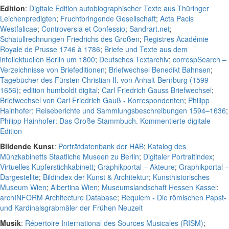
Edition
:
Digitale Edition autobiographischer Texte aus Thüringer
Leichenpredigten
;
Fruchtbringende Gesellschaft
;
Acta Pacis
Westfalicae
;
Controversia et Confessio
;
Sandrart.net
;
Schatullrechnungen Friedrichs des Großen
;
Registres Académie
Royale de Prusse 1746 à 1786
;
Briefe und Texte aus dem
intellektuellen Berlin um 1800
;
Deutsches Textarchiv
;
correspSearch –
Verzeichnisse von Briefeditionen
;
Briefwechsel Benedikt Bahnsen
;
Tagebücher des Fürsten Christian II. von Anhalt-Bernburg (1599-
1656)
;
edition humboldt digital
;
Carl Friedrich Gauss Briefwechsel
;
Briefwechsel von Carl Friedrich Gauß - Korrespondenten
;
Philipp
Hainhofer: Reiseberichte und Sammlungsbeschreibungen 1594–1636
;
Philipp Hainhofer: Das Große Stammbuch. Kommentierte digitale
Edition
Bildende Kunst
:
Porträtdatenbank der HAB
;
Katalog des
Münzkabinetts Staatliche Museen zu Berlin
;
Digitaler Portraitindex
;
Virtuelles Kupferstichkabinett
;
Graphikportal – Akteure
;
Graphikportal –
Dargestellte
;
Bildindex der Kunst & Architektur
;
Kunsthistorisches
Museum Wien
;
Albertina Wien
;
Museumslandschaft Hessen Kassel
;
archINFORM Architecture Database
;
Requiem - Die römischen Papst-
und Kardinalsgrabmäler der Frühen Neuzeit
Musik
:
Répertoire International des Sources Musicales (RISM)
;