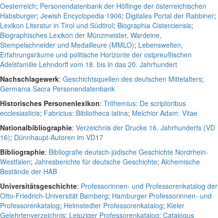
Oesterreich
;
Personendatenbank der Höflinge der österreichischen
Habsburger
;
Jewish Encyclopedia 1906
;
Digitales Portal der Rabbiner
;
Lexikon Literatur in Tirol und Südtirol
;
Biographia Cisterciensis
;
Biographisches Lexikon der Münzmeister, Wardeine,
Stempelschneider und Medailleure (MMLO)
;
Lebenswelten,
Erfahrungsräume und politische Horizonte der ostpreußischen
Adelsfamilie Lehndorff vom 18. bis in das 20. Jahrhundert
Nachschlagewerk
:
Geschichtsquellen des deutschen Mittelalters
;
Germania Sacra Personendatenbank
Historisches Personenlexikon
:
Trithemius: De scriptoribus
ecclesiasticis
;
Fabricius: Bibliotheca latina
;
Melchior Adam: Vitae
Nationalbibliographie
:
Verzeichnis der Drucke 16. Jahrhunderts (VD
16)
;
Dünnhaupt-Autoren im VD17
Bibliographie
:
Bibliografie deutsch-jüdische Geschichte Nordrhein-
Westfalen
;
Jahresberichte für deutsche Geschichte
;
Alchemische
Bestände der HAB
Universitätsgeschichte
:
Professorinnen- und Professorenkatalog der
Otto-Friedrich-Universität Bamberg
;
Hamburger Professorinnen- und
Professorenkatalog
;
Helmstedter Professorenkatalog
;
Kieler
Gelehrtenverzeichnis
;
Leipziger Professorenkatalog
;
Catalogus