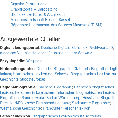
Digitaler Portraitindex
Graphikportal – Dargestellte
Bildindex der Kunst & Architektur
Museumslandschaft Hessen Kassel
Répertoire International des Sources Musicales (RISM)
Ausgewertete Quellen
Digitalisierungsportal
:
Deutsche Digitale Bibliothek
;
Archivportal D
;
e-codices Virtuelle Handschriftenbibliothek der Schweiz
Enzyklopädie
:
Wikipedia
Nationalbiographie
:
Deutsche Biographie
;
Dizionario Biografico degli
Italiani
;
Historisches Lexikon der Schweiz
;
Biographisches Lexikon zur
Geschichte Südosteuropas
Regionalbiographie
:
Badische Biographie
;
Baltisches biografisches
Lexikon
;
Personen in bayrischen historischen biographischen Lexika
;
Biografische Sammelwerke Baden-Württemberg
;
Hessische Biografie
;
Rheinland-Pfälzische Personendatenbank
;
Sächsische Biographie
;
Westfälische Geschichte
;
Frankfurter Personenlexikon
Personenlexikon
:
Biographisches Lexikon des Kaiserthums