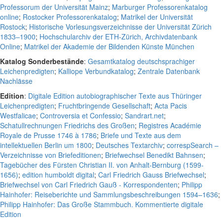
Professorum der Universität Mainz
;
Marburger Professorenkatalog
online
;
Rostocker Professorenkatalog
;
Matrikel der Universität
Rostock
;
Historische Vorlesungsverzeichnisse der Universität Zürich
1833–1900
;
Hochschularchiv der ETH-Zürich, Archivdatenbank
Online
;
Matrikel der Akademie der Bildenden Künste München
Katalog Sonderbestände
:
Gesamtkatalog deutschsprachiger
Leichenpredigten
;
Kalliope Verbundkatalog
;
Zentrale Datenbank
Nachlässe
Edition
:
Digitale Edition autobiographischer Texte aus Thüringer
Leichenpredigten
;
Fruchtbringende Gesellschaft
;
Acta Pacis
Westfalicae
;
Controversia et Confessio
;
Sandrart.net
;
Schatullrechnungen Friedrichs des Großen
;
Registres Académie
Royale de Prusse 1746 à 1786
;
Briefe und Texte aus dem
intellektuellen Berlin um 1800
;
Deutsches Textarchiv
;
correspSearch –
Verzeichnisse von Briefeditionen
;
Briefwechsel Benedikt Bahnsen
;
Tagebücher des Fürsten Christian II. von Anhalt-Bernburg (1599-
1656)
;
edition humboldt digital
;
Carl Friedrich Gauss Briefwechsel
;
Briefwechsel von Carl Friedrich Gauß - Korrespondenten
;
Philipp
Hainhofer: Reiseberichte und Sammlungsbeschreibungen 1594–1636
;
Philipp Hainhofer: Das Große Stammbuch. Kommentierte digitale
Edition