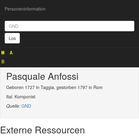
Personeninformation
Personeninformation
(GND
Los
118846922)
Pasquale Anfossi
Geboren 1727 in Taggia, gestorben 1797 in Rom
Ital. Komponist
Quelle:
GND
Externe Ressourcen