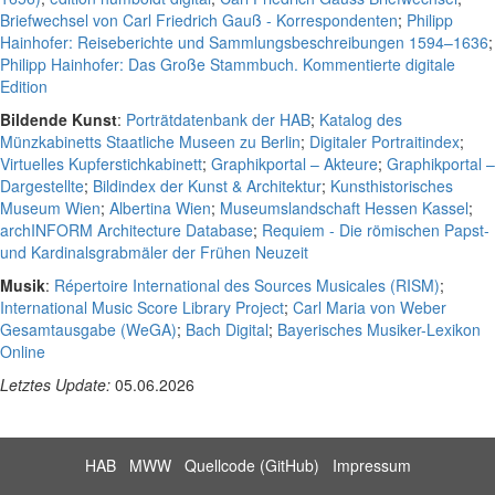
Briefwechsel von Carl Friedrich Gauß - Korrespondenten
;
Philipp
Hainhofer: Reiseberichte und Sammlungsbeschreibungen 1594–1636
;
Philipp Hainhofer: Das Große Stammbuch. Kommentierte digitale
Edition
Bildende Kunst
:
Porträtdatenbank der HAB
;
Katalog des
Münzkabinetts Staatliche Museen zu Berlin
;
Digitaler Portraitindex
;
Virtuelles Kupferstichkabinett
;
Graphikportal – Akteure
;
Graphikportal –
Dargestellte
;
Bildindex der Kunst & Architektur
;
Kunsthistorisches
Museum Wien
;
Albertina Wien
;
Museumslandschaft Hessen Kassel
;
archINFORM Architecture Database
;
Requiem - Die römischen Papst-
und Kardinalsgrabmäler der Frühen Neuzeit
Musik
:
Répertoire International des Sources Musicales (RISM)
;
International Music Score Library Project
;
Carl Maria von Weber
Gesamtausgabe (WeGA)
;
Bach Digital
;
Bayerisches Musiker-Lexikon
Online
Letztes Update:
05.06.2026
HAB
MWW
Quellcode (GitHub)
Impressum