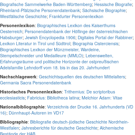
Biografische Sammelwerke Baden-Württemberg
;
Hessische Biografie
;
Rheinland-Pfälzische Personendatenbank
;
Sächsische Biographie
;
Westfälische Geschichte
;
Frankfurter Personenlexikon
Personenlexikon
:
Biographisches Lexikon des Kaiserthums
Oesterreich
;
Personendatenbank der Höflinge der österreichischen
Habsburger
;
Jewish Encyclopedia 1906
;
Digitales Portal der Rabbiner
;
Lexikon Literatur in Tirol und Südtirol
;
Biographia Cisterciensis
;
Biographisches Lexikon der Münzmeister, Wardeine,
Stempelschneider und Medailleure (MMLO)
;
Lebenswelten,
Erfahrungsräume und politische Horizonte der ostpreußischen
Adelsfamilie Lehndorff vom 18. bis in das 20. Jahrhundert
Nachschlagewerk
:
Geschichtsquellen des deutschen Mittelalters
;
Germania Sacra Personendatenbank
Historisches Personenlexikon
:
Trithemius: De scriptoribus
ecclesiasticis
;
Fabricius: Bibliotheca latina
;
Melchior Adam: Vitae
Nationalbibliographie
:
Verzeichnis der Drucke 16. Jahrhunderts (VD
16)
;
Dünnhaupt-Autoren im VD17
Bibliographie
:
Bibliografie deutsch-jüdische Geschichte Nordrhein-
Westfalen
;
Jahresberichte für deutsche Geschichte
;
Alchemische
Bestände der HAB