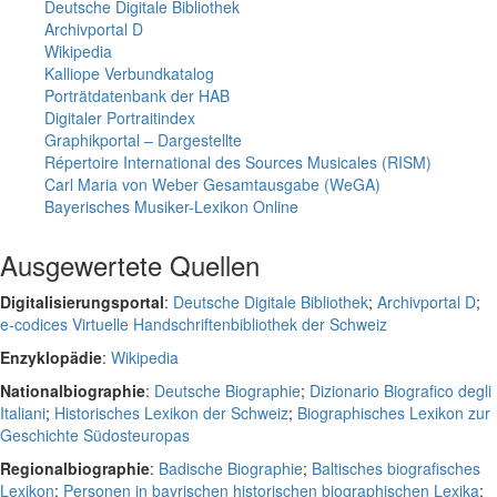
Deutsche Digitale Bibliothek
Archivportal D
Wikipedia
Kalliope Verbundkatalog
Porträtdatenbank der HAB
Digitaler Portraitindex
Graphikportal – Dargestellte
Répertoire International des Sources Musicales (RISM)
Carl Maria von Weber Gesamtausgabe (WeGA)
Bayerisches Musiker-Lexikon Online
Ausgewertete Quellen
Digitalisierungsportal
:
Deutsche Digitale Bibliothek
;
Archivportal D
;
e-codices Virtuelle Handschriftenbibliothek der Schweiz
Enzyklopädie
:
Wikipedia
Nationalbiographie
:
Deutsche Biographie
;
Dizionario Biografico degli
Italiani
;
Historisches Lexikon der Schweiz
;
Biographisches Lexikon zur
Geschichte Südosteuropas
Regionalbiographie
:
Badische Biographie
;
Baltisches biografisches
Lexikon
;
Personen in bayrischen historischen biographischen Lexika
;