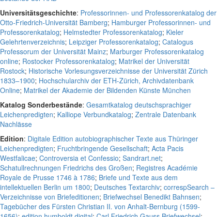
Universitätsgeschichte
:
Professorinnen- und Professorenkatalog der
Otto-Friedrich-Universität Bamberg
;
Hamburger Professorinnen- und
Professorenkatalog
;
Helmstedter Professorenkatalog
;
Kieler
Gelehrtenverzeichnis
;
Leipziger Professorenkatalog
;
Catalogus
Professorum der Universität Mainz
;
Marburger Professorenkatalog
online
;
Rostocker Professorenkatalog
;
Matrikel der Universität
Rostock
;
Historische Vorlesungsverzeichnisse der Universität Zürich
1833–1900
;
Hochschularchiv der ETH-Zürich, Archivdatenbank
Online
;
Matrikel der Akademie der Bildenden Künste München
Katalog Sonderbestände
:
Gesamtkatalog deutschsprachiger
Leichenpredigten
;
Kalliope Verbundkatalog
;
Zentrale Datenbank
Nachlässe
Edition
:
Digitale Edition autobiographischer Texte aus Thüringer
Leichenpredigten
;
Fruchtbringende Gesellschaft
;
Acta Pacis
Westfalicae
;
Controversia et Confessio
;
Sandrart.net
;
Schatullrechnungen Friedrichs des Großen
;
Registres Académie
Royale de Prusse 1746 à 1786
;
Briefe und Texte aus dem
intellektuellen Berlin um 1800
;
Deutsches Textarchiv
;
correspSearch –
Verzeichnisse von Briefeditionen
;
Briefwechsel Benedikt Bahnsen
;
Tagebücher des Fürsten Christian II. von Anhalt-Bernburg (1599-
1656)
;
edition humboldt digital
;
Carl Friedrich Gauss Briefwechsel
;