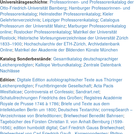
Universitätsgeschichte
:
Professorinnen- und Professorenkatalog der
Otto-Friedrich-Universität Bamberg
;
Hamburger Professorinnen- und
Professorenkatalog
;
Helmstedter Professorenkatalog
;
Kieler
Gelehrtenverzeichnis
;
Leipziger Professorenkatalog
;
Catalogus
Professorum der Universität Mainz
;
Marburger Professorenkatalog
online
;
Rostocker Professorenkatalog
;
Matrikel der Universität
Rostock
;
Historische Vorlesungsverzeichnisse der Universität Zürich
1833–1900
;
Hochschularchiv der ETH-Zürich, Archivdatenbank
Online
;
Matrikel der Akademie der Bildenden Künste München
Katalog Sonderbestände
:
Gesamtkatalog deutschsprachiger
Leichenpredigten
;
Kalliope Verbundkatalog
;
Zentrale Datenbank
Nachlässe
Edition
:
Digitale Edition autobiographischer Texte aus Thüringer
Leichenpredigten
;
Fruchtbringende Gesellschaft
;
Acta Pacis
Westfalicae
;
Controversia et Confessio
;
Sandrart.net
;
Schatullrechnungen Friedrichs des Großen
;
Registres Académie
Royale de Prusse 1746 à 1786
;
Briefe und Texte aus dem
intellektuellen Berlin um 1800
;
Deutsches Textarchiv
;
correspSearch –
Verzeichnisse von Briefeditionen
;
Briefwechsel Benedikt Bahnsen
;
Tagebücher des Fürsten Christian II. von Anhalt-Bernburg (1599-
1656)
;
edition humboldt digital
;
Carl Friedrich Gauss Briefwechsel
;
Briefwechsel von Carl Friedrich Gauß - Korrespondenten
;
Philipp