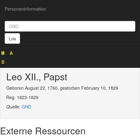
Personeninformation
Personeninformation
(GND
Los
119180413)
Leo XII., Papst
Geboren August 22, 1760, gestorben February 10, 1829
Reg. 1823-1829
Quelle:
GND
Externe Ressourcen