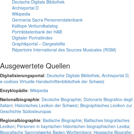
Deutsche Digitale Bibliothek
Archivportal D
Wikipedia
Germania Sacra Personendatenbank
Kalliope Verbundkatalog
Porträtdatenbank der HAB
Digitaler Portraitindex
Graphikportal – Dargestellte
Répertoire International des Sources Musicales (RISM)
Ausgewertete Quellen
Digitalisierungsportal
:
Deutsche Digitale Bibliothek
;
Archivportal D
;
e-codices Virtuelle Handschriftenbibliothek der Schweiz
Enzyklopädie
:
Wikipedia
Nationalbiographie
:
Deutsche Biographie
;
Dizionario Biografico degli
Italiani
;
Historisches Lexikon der Schweiz
;
Biographisches Lexikon zur
Geschichte Südosteuropas
Regionalbiographie
:
Badische Biographie
;
Baltisches biografisches
Lexikon
;
Personen in bayrischen historischen biographischen Lexika
;
Biografische Sammelwerke Baden-Württemberg
;
Hessische Biografie
;