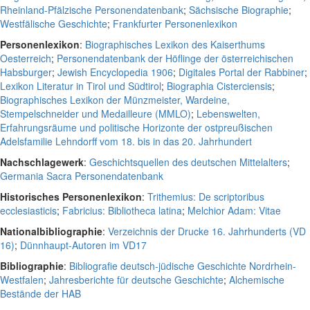
Rheinland-Pfälzische Personendatenbank
;
Sächsische Biographie
;
Westfälische Geschichte
;
Frankfurter Personenlexikon
Personenlexikon
:
Biographisches Lexikon des Kaiserthums
Oesterreich
;
Personendatenbank der Höflinge der österreichischen
Habsburger
;
Jewish Encyclopedia 1906
;
Digitales Portal der Rabbiner
;
Lexikon Literatur in Tirol und Südtirol
;
Biographia Cisterciensis
;
Biographisches Lexikon der Münzmeister, Wardeine,
Stempelschneider und Medailleure (MMLO)
;
Lebenswelten,
Erfahrungsräume und politische Horizonte der ostpreußischen
Adelsfamilie Lehndorff vom 18. bis in das 20. Jahrhundert
Nachschlagewerk
:
Geschichtsquellen des deutschen Mittelalters
;
Germania Sacra Personendatenbank
Historisches Personenlexikon
:
Trithemius: De scriptoribus
ecclesiasticis
;
Fabricius: Bibliotheca latina
;
Melchior Adam: Vitae
Nationalbibliographie
:
Verzeichnis der Drucke 16. Jahrhunderts (VD
16)
;
Dünnhaupt-Autoren im VD17
Bibliographie
:
Bibliografie deutsch-jüdische Geschichte Nordrhein-
Westfalen
;
Jahresberichte für deutsche Geschichte
;
Alchemische
Bestände der HAB