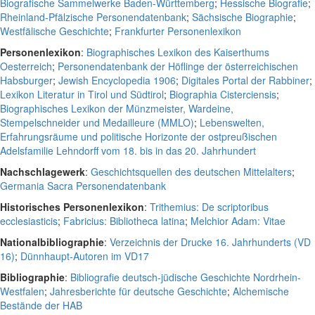
Biografische Sammelwerke Baden-Württemberg
;
Hessische Biografie
;
Rheinland-Pfälzische Personendatenbank
;
Sächsische Biographie
;
Westfälische Geschichte
;
Frankfurter Personenlexikon
Personenlexikon
:
Biographisches Lexikon des Kaiserthums
Oesterreich
;
Personendatenbank der Höflinge der österreichischen
Habsburger
;
Jewish Encyclopedia 1906
;
Digitales Portal der Rabbiner
;
Lexikon Literatur in Tirol und Südtirol
;
Biographia Cisterciensis
;
Biographisches Lexikon der Münzmeister, Wardeine,
Stempelschneider und Medailleure (MMLO)
;
Lebenswelten,
Erfahrungsräume und politische Horizonte der ostpreußischen
Adelsfamilie Lehndorff vom 18. bis in das 20. Jahrhundert
Nachschlagewerk
:
Geschichtsquellen des deutschen Mittelalters
;
Germania Sacra Personendatenbank
Historisches Personenlexikon
:
Trithemius: De scriptoribus
ecclesiasticis
;
Fabricius: Bibliotheca latina
;
Melchior Adam: Vitae
Nationalbibliographie
:
Verzeichnis der Drucke 16. Jahrhunderts (VD
16)
;
Dünnhaupt-Autoren im VD17
Bibliographie
:
Bibliografie deutsch-jüdische Geschichte Nordrhein-
Westfalen
;
Jahresberichte für deutsche Geschichte
;
Alchemische
Bestände der HAB