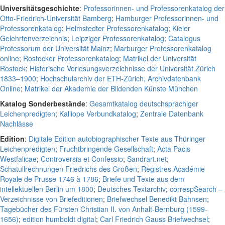
Universitätsgeschichte
:
Professorinnen- und Professorenkatalog der
Otto-Friedrich-Universität Bamberg
;
Hamburger Professorinnen- und
Professorenkatalog
;
Helmstedter Professorenkatalog
;
Kieler
Gelehrtenverzeichnis
;
Leipziger Professorenkatalog
;
Catalogus
Professorum der Universität Mainz
;
Marburger Professorenkatalog
online
;
Rostocker Professorenkatalog
;
Matrikel der Universität
Rostock
;
Historische Vorlesungsverzeichnisse der Universität Zürich
1833–1900
;
Hochschularchiv der ETH-Zürich, Archivdatenbank
Online
;
Matrikel der Akademie der Bildenden Künste München
Katalog Sonderbestände
:
Gesamtkatalog deutschsprachiger
Leichenpredigten
;
Kalliope Verbundkatalog
;
Zentrale Datenbank
Nachlässe
Edition
:
Digitale Edition autobiographischer Texte aus Thüringer
Leichenpredigten
;
Fruchtbringende Gesellschaft
;
Acta Pacis
Westfalicae
;
Controversia et Confessio
;
Sandrart.net
;
Schatullrechnungen Friedrichs des Großen
;
Registres Académie
Royale de Prusse 1746 à 1786
;
Briefe und Texte aus dem
intellektuellen Berlin um 1800
;
Deutsches Textarchiv
;
correspSearch –
Verzeichnisse von Briefeditionen
;
Briefwechsel Benedikt Bahnsen
;
Tagebücher des Fürsten Christian II. von Anhalt-Bernburg (1599-
1656)
;
edition humboldt digital
;
Carl Friedrich Gauss Briefwechsel
;