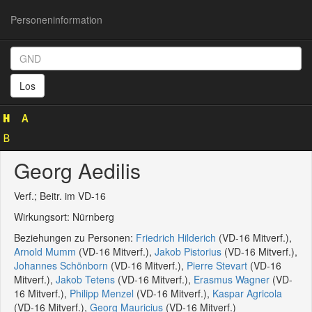
Personeninformation
Personeninformation
(GND
Los
119601362)
Georg Aedilis
Verf.; Beitr. im VD-16
Wirkungsort: Nürnberg
Beziehungen zu Personen:
Friedrich Hilderich
(VD-16 Mitverf.),
Arnold Mumm
(VD-16 Mitverf.),
Jakob Pistorius
(VD-16 Mitverf.),
Johannes Schönborn
(VD-16 Mitverf.),
Pierre Stevart
(VD-16
Mitverf.),
Jakob Tetens
(VD-16 Mitverf.),
Erasmus Wagner
(VD-
16 Mitverf.),
Philipp Menzel
(VD-16 Mitverf.),
Kaspar Agricola
(VD-16 Mitverf.),
Georg Mauricius
(VD-16 Mitverf.)