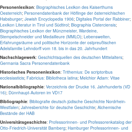
Personenlexikon
:
Biographisches Lexikon des Kaiserthums
Oesterreich
;
Personendatenbank der Höflinge der österreichischen
Habsburger
;
Jewish Encyclopedia 1906
;
Digitales Portal der Rabbiner
;
Lexikon Literatur in Tirol und Südtirol
;
Biographia Cisterciensis
;
Biographisches Lexikon der Münzmeister, Wardeine,
Stempelschneider und Medailleure (MMLO)
;
Lebenswelten,
Erfahrungsräume und politische Horizonte der ostpreußischen
Adelsfamilie Lehndorff vom 18. bis in das 20. Jahrhundert
Nachschlagewerk
:
Geschichtsquellen des deutschen Mittelalters
;
Germania Sacra Personendatenbank
Historisches Personenlexikon
:
Trithemius: De scriptoribus
ecclesiasticis
;
Fabricius: Bibliotheca latina
;
Melchior Adam: Vitae
Nationalbibliographie
:
Verzeichnis der Drucke 16. Jahrhunderts (VD
16)
;
Dünnhaupt-Autoren im VD17
Bibliographie
:
Bibliografie deutsch-jüdische Geschichte Nordrhein-
Westfalen
;
Jahresberichte für deutsche Geschichte
;
Alchemische
Bestände der HAB
Universitätsgeschichte
:
Professorinnen- und Professorenkatalog der
Otto-Friedrich-Universität Bamberg
;
Hamburger Professorinnen- und