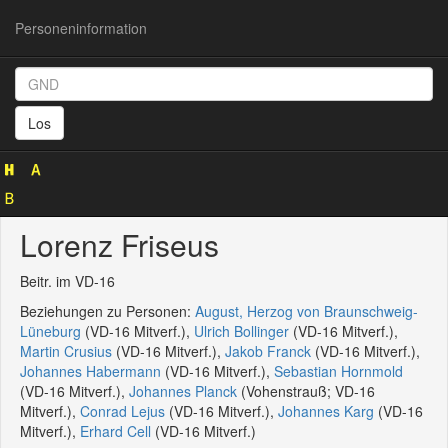
Personeninformation
Personeninformation
(GND
Los
119677784)
Lorenz Friseus
Beitr. im VD-16
Beziehungen zu Personen:
August, Herzog von Braunschweig-
Lüneburg
(VD-16 Mitverf.),
Ulrich Bollinger
(VD-16 Mitverf.),
Martin Crusius
(VD-16 Mitverf.),
Jakob Franck
(VD-16 Mitverf.),
Johannes Habermann
(VD-16 Mitverf.),
Sebastian Hornmold
(VD-16 Mitverf.),
Johannes Planck
(Vohenstrauß; VD-16
Mitverf.),
Conrad Lejus
(VD-16 Mitverf.),
Johannes Karg
(VD-16
Mitverf.),
Erhard Cell
(VD-16 Mitverf.)