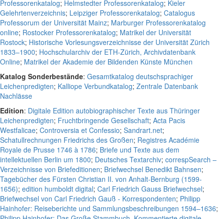
Professorenkatalog
;
Helmstedter Professorenkatalog
;
Kieler
Gelehrtenverzeichnis
;
Leipziger Professorenkatalog
;
Catalogus
Professorum der Universität Mainz
;
Marburger Professorenkatalog
online
;
Rostocker Professorenkatalog
;
Matrikel der Universität
Rostock
;
Historische Vorlesungsverzeichnisse der Universität Zürich
1833–1900
;
Hochschularchiv der ETH-Zürich, Archivdatenbank
Online
;
Matrikel der Akademie der Bildenden Künste München
Katalog Sonderbestände
:
Gesamtkatalog deutschsprachiger
Leichenpredigten
;
Kalliope Verbundkatalog
;
Zentrale Datenbank
Nachlässe
Edition
:
Digitale Edition autobiographischer Texte aus Thüringer
Leichenpredigten
;
Fruchtbringende Gesellschaft
;
Acta Pacis
Westfalicae
;
Controversia et Confessio
;
Sandrart.net
;
Schatullrechnungen Friedrichs des Großen
;
Registres Académie
Royale de Prusse 1746 à 1786
;
Briefe und Texte aus dem
intellektuellen Berlin um 1800
;
Deutsches Textarchiv
;
correspSearch –
Verzeichnisse von Briefeditionen
;
Briefwechsel Benedikt Bahnsen
;
Tagebücher des Fürsten Christian II. von Anhalt-Bernburg (1599-
1656)
;
edition humboldt digital
;
Carl Friedrich Gauss Briefwechsel
;
Briefwechsel von Carl Friedrich Gauß - Korrespondenten
;
Philipp
Hainhofer: Reiseberichte und Sammlungsbeschreibungen 1594–1636
;
Philipp Hainhofer: Das Große Stammbuch. Kommentierte digitale