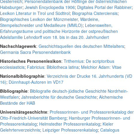
Oesterreich
;
Personendatenbank der Höflinge der österreichischen
Habsburger
;
Jewish Encyclopedia 1906
;
Digitales Portal der Rabbiner
;
Lexikon Literatur in Tirol und Südtirol
;
Biographia Cisterciensis
;
Biographisches Lexikon der Münzmeister, Wardeine,
Stempelschneider und Medailleure (MMLO)
;
Lebenswelten,
Erfahrungsräume und politische Horizonte der ostpreußischen
Adelsfamilie Lehndorff vom 18. bis in das 20. Jahrhundert
Nachschlagewerk
:
Geschichtsquellen des deutschen Mittelalters
;
Germania Sacra Personendatenbank
Historisches Personenlexikon
:
Trithemius: De scriptoribus
ecclesiasticis
;
Fabricius: Bibliotheca latina
;
Melchior Adam: Vitae
Nationalbibliographie
:
Verzeichnis der Drucke 16. Jahrhunderts (VD
16)
;
Dünnhaupt-Autoren im VD17
Bibliographie
:
Bibliografie deutsch-jüdische Geschichte Nordrhein-
Westfalen
;
Jahresberichte für deutsche Geschichte
;
Alchemische
Bestände der HAB
Universitätsgeschichte
:
Professorinnen- und Professorenkatalog der
Otto-Friedrich-Universität Bamberg
;
Hamburger Professorinnen- und
Professorenkatalog
;
Helmstedter Professorenkatalog
;
Kieler
Gelehrtenverzeichnis
;
Leipziger Professorenkatalog
;
Catalogus