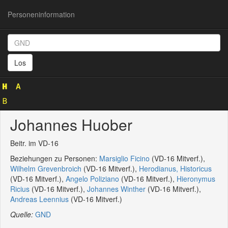
Personeninformation
Personeninformation
(GND
Los
11971728X)
Johannes Huober
Beitr. im VD-16
Beziehungen zu Personen:
Marsiglio Ficino
(VD-16 Mitverf.),
Wilhelm Grevenbroich
(VD-16 Mitverf.),
Herodianus, Historicus
(VD-16 Mitverf.),
Angelo Poliziano
(VD-16 Mitverf.),
Hieronymus
Ricius
(VD-16 Mitverf.),
Johannes Winther
(VD-16 Mitverf.),
Andreas Leennius
(VD-16 Mitverf.)
Quelle:
GND