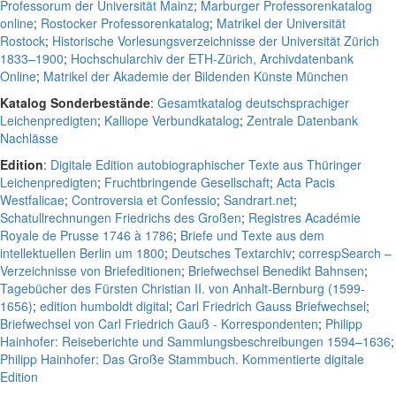
Professorum der Universität Mainz
;
Marburger Professorenkatalog
online
;
Rostocker Professorenkatalog
;
Matrikel der Universität
Rostock
;
Historische Vorlesungsverzeichnisse der Universität Zürich
1833–1900
;
Hochschularchiv der ETH-Zürich, Archivdatenbank
Online
;
Matrikel der Akademie der Bildenden Künste München
Katalog Sonderbestände
:
Gesamtkatalog deutschsprachiger
Leichenpredigten
;
Kalliope Verbundkatalog
;
Zentrale Datenbank
Nachlässe
Edition
:
Digitale Edition autobiographischer Texte aus Thüringer
Leichenpredigten
;
Fruchtbringende Gesellschaft
;
Acta Pacis
Westfalicae
;
Controversia et Confessio
;
Sandrart.net
;
Schatullrechnungen Friedrichs des Großen
;
Registres Académie
Royale de Prusse 1746 à 1786
;
Briefe und Texte aus dem
intellektuellen Berlin um 1800
;
Deutsches Textarchiv
;
correspSearch –
Verzeichnisse von Briefeditionen
;
Briefwechsel Benedikt Bahnsen
;
Tagebücher des Fürsten Christian II. von Anhalt-Bernburg (1599-
1656)
;
edition humboldt digital
;
Carl Friedrich Gauss Briefwechsel
;
Briefwechsel von Carl Friedrich Gauß - Korrespondenten
;
Philipp
Hainhofer: Reiseberichte und Sammlungsbeschreibungen 1594–1636
;
Philipp Hainhofer: Das Große Stammbuch. Kommentierte digitale
Edition