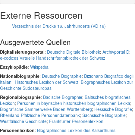
Externe Ressourcen
Verzeichnis der Drucke 16. Jahrhunderts (VD 16)
Ausgewertete Quellen
Digitalisierungsportal
:
Deutsche Digitale Bibliothek
;
Archivportal D
;
e-codices Virtuelle Handschriftenbibliothek der Schweiz
Enzyklopädie
:
Wikipedia
Nationalbiographie
:
Deutsche Biographie
;
Dizionario Biografico degli
Italiani
;
Historisches Lexikon der Schweiz
;
Biographisches Lexikon zur
Geschichte Südosteuropas
Regionalbiographie
:
Badische Biographie
;
Baltisches biografisches
Lexikon
;
Personen in bayrischen historischen biographischen Lexika
;
Biografische Sammelwerke Baden-Württemberg
;
Hessische Biografie
;
Rheinland-Pfälzische Personendatenbank
;
Sächsische Biographie
;
Westfälische Geschichte
;
Frankfurter Personenlexikon
Personenlexikon
:
Biographisches Lexikon des Kaiserthums