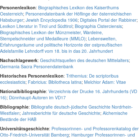
Personenlexikon
:
Biographisches Lexikon des Kaiserthums
Oesterreich
;
Personendatenbank der Höflinge der österreichischen
Habsburger
;
Jewish Encyclopedia 1906
;
Digitales Portal der Rabbiner
;
Lexikon Literatur in Tirol und Südtirol
;
Biographia Cisterciensis
;
Biographisches Lexikon der Münzmeister, Wardeine,
Stempelschneider und Medailleure (MMLO)
;
Lebenswelten,
Erfahrungsräume und politische Horizonte der ostpreußischen
Adelsfamilie Lehndorff vom 18. bis in das 20. Jahrhundert
Nachschlagewerk
:
Geschichtsquellen des deutschen Mittelalters
;
Germania Sacra Personendatenbank
Historisches Personenlexikon
:
Trithemius: De scriptoribus
ecclesiasticis
;
Fabricius: Bibliotheca latina
;
Melchior Adam: Vitae
Nationalbibliographie
:
Verzeichnis der Drucke 16. Jahrhunderts (VD
16)
;
Dünnhaupt-Autoren im VD17
Bibliographie
:
Bibliografie deutsch-jüdische Geschichte Nordrhein-
Westfalen
;
Jahresberichte für deutsche Geschichte
;
Alchemische
Bestände der HAB
Universitätsgeschichte
:
Professorinnen- und Professorenkatalog der
Otto-Friedrich-Universität Bamberg
;
Hamburger Professorinnen- und