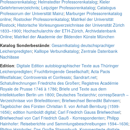
Professorenkatalog
;
Helmstedter Professorenkatalog
;
Kieler
Gelehrtenverzeichnis
;
Leipziger Professorenkatalog
;
Catalogus
Professorum der Universität Mainz
;
Marburger Professorenkatalog
online
;
Rostocker Professorenkatalog
;
Matrikel der Universität
Rostock
;
Historische Vorlesungsverzeichnisse der Universität Zürich
1833–1900
;
Hochschularchiv der ETH-Zürich, Archivdatenbank
Online
;
Matrikel der Akademie der Bildenden Künste München
Katalog Sonderbestände
:
Gesamtkatalog deutschsprachiger
Leichenpredigten
;
Kalliope Verbundkatalog
;
Zentrale Datenbank
Nachlässe
Edition
:
Digitale Edition autobiographischer Texte aus Thüringer
Leichenpredigten
;
Fruchtbringende Gesellschaft
;
Acta Pacis
Westfalicae
;
Controversia et Confessio
;
Sandrart.net
;
Schatullrechnungen Friedrichs des Großen
;
Registres Académie
Royale de Prusse 1746 à 1786
;
Briefe und Texte aus dem
intellektuellen Berlin um 1800
;
Deutsches Textarchiv
;
correspSearch –
Verzeichnisse von Briefeditionen
;
Briefwechsel Benedikt Bahnsen
;
Tagebücher des Fürsten Christian II. von Anhalt-Bernburg (1599-
1656)
;
edition humboldt digital
;
Carl Friedrich Gauss Briefwechsel
;
Briefwechsel von Carl Friedrich Gauß - Korrespondenten
;
Philipp
Hainhofer: Reiseberichte und Sammlungsbeschreibungen 1594–1636
;
Philipp Hainhofer: Das Große Stammbuch. Kommentierte digitale