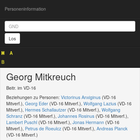
Personeninformation
Personeninformation
(GND
Los
119762978)
Georg Mitkreuch
Beitr. im VD-16
Beziehungen zu Personen:
Victorinus Anxiginus
(VD-16
Mitverf.),
Georg Eder
(VD-16 Mitverf.),
Wolfgang Lazius
(VD-16
Mitverf.),
Hermes Schallautzer
(VD-16 Mitverf.),
Wolfgang
Schranz
(VD-16 Mitverf.),
Johannes Rosinus
(VD-16 Mitverf.),
Lambert Puschl
(VD-16 Mitverf.),
Jonas Hermann
(VD-16
Mitverf.),
Petrus de Roeulcz
(VD-16 Mitverf.),
Andreas Planck
(VD-16 Mitverf.)