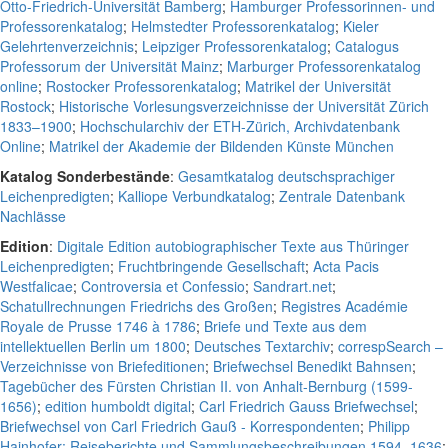
Otto-Friedrich-Universität Bamberg
;
Hamburger Professorinnen- und
Professorenkatalog
;
Helmstedter Professorenkatalog
;
Kieler
Gelehrtenverzeichnis
;
Leipziger Professorenkatalog
;
Catalogus
Professorum der Universität Mainz
;
Marburger Professorenkatalog
online
;
Rostocker Professorenkatalog
;
Matrikel der Universität
Rostock
;
Historische Vorlesungsverzeichnisse der Universität Zürich
1833–1900
;
Hochschularchiv der ETH-Zürich, Archivdatenbank
Online
;
Matrikel der Akademie der Bildenden Künste München
Katalog Sonderbestände
:
Gesamtkatalog deutschsprachiger
Leichenpredigten
;
Kalliope Verbundkatalog
;
Zentrale Datenbank
Nachlässe
Edition
:
Digitale Edition autobiographischer Texte aus Thüringer
Leichenpredigten
;
Fruchtbringende Gesellschaft
;
Acta Pacis
Westfalicae
;
Controversia et Confessio
;
Sandrart.net
;
Schatullrechnungen Friedrichs des Großen
;
Registres Académie
Royale de Prusse 1746 à 1786
;
Briefe und Texte aus dem
intellektuellen Berlin um 1800
;
Deutsches Textarchiv
;
correspSearch –
Verzeichnisse von Briefeditionen
;
Briefwechsel Benedikt Bahnsen
;
Tagebücher des Fürsten Christian II. von Anhalt-Bernburg (1599-
1656)
;
edition humboldt digital
;
Carl Friedrich Gauss Briefwechsel
;
Briefwechsel von Carl Friedrich Gauß - Korrespondenten
;
Philipp
Hainhofer: Reiseberichte und Sammlungsbeschreibungen 1594–1636
;