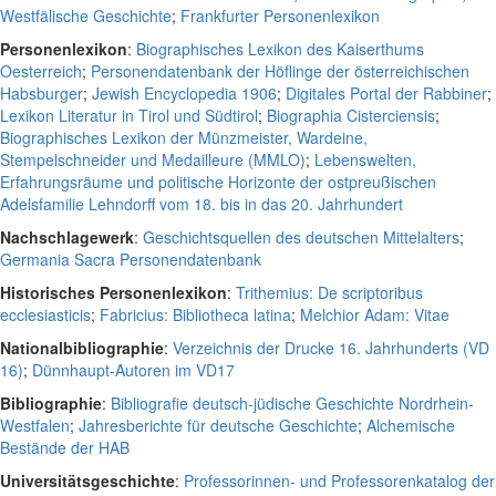
Westfälische Geschichte
;
Frankfurter Personenlexikon
Personenlexikon
:
Biographisches Lexikon des Kaiserthums
Oesterreich
;
Personendatenbank der Höflinge der österreichischen
Habsburger
;
Jewish Encyclopedia 1906
;
Digitales Portal der Rabbiner
;
Lexikon Literatur in Tirol und Südtirol
;
Biographia Cisterciensis
;
Biographisches Lexikon der Münzmeister, Wardeine,
Stempelschneider und Medailleure (MMLO)
;
Lebenswelten,
Erfahrungsräume und politische Horizonte der ostpreußischen
Adelsfamilie Lehndorff vom 18. bis in das 20. Jahrhundert
Nachschlagewerk
:
Geschichtsquellen des deutschen Mittelalters
;
Germania Sacra Personendatenbank
Historisches Personenlexikon
:
Trithemius: De scriptoribus
ecclesiasticis
;
Fabricius: Bibliotheca latina
;
Melchior Adam: Vitae
Nationalbibliographie
:
Verzeichnis der Drucke 16. Jahrhunderts (VD
16)
;
Dünnhaupt-Autoren im VD17
Bibliographie
:
Bibliografie deutsch-jüdische Geschichte Nordrhein-
Westfalen
;
Jahresberichte für deutsche Geschichte
;
Alchemische
Bestände der HAB
Universitätsgeschichte
:
Professorinnen- und Professorenkatalog der