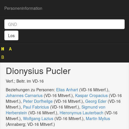
Personeninformation
Personeninformation
(GND
Los
119795817)
Dionysius Pucler
Verf.; Beitr. im VD-16
Beziehungen zu Personen:
Elias Anhart
(VD-16 Mitverf.),
Johannes Carnarius
(VD-16 Mitverf.),
Kaspar Cropacius
(VD-16
Mitverf.),
Peter Dorfheilge
(VD-16 Mitverf.),
Georg Eder
(VD-16
Mitverf.),
Paul Fabricius
(VD-16 Mitverf.),
Sigmund von
Herberstein
(VD-16 Mitverf.),
Hieronymus Lauterbach
(VD-16
Mitverf.),
Wolfgang Lazius
(VD-16 Mitverf.),
Martin Mylius
(Annaberg; VD-16 Mitverf.)