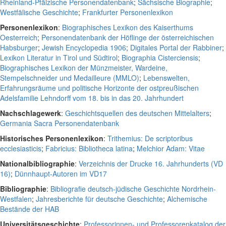
Rheinland-Pfälzische Personendatenbank
;
Sächsische Biographie
;
Westfälische Geschichte
;
Frankfurter Personenlexikon
Personenlexikon
:
Biographisches Lexikon des Kaiserthums
Oesterreich
;
Personendatenbank der Höflinge der österreichischen
Habsburger
;
Jewish Encyclopedia 1906
;
Digitales Portal der Rabbiner
;
Lexikon Literatur in Tirol und Südtirol
;
Biographia Cisterciensis
;
Biographisches Lexikon der Münzmeister, Wardeine,
Stempelschneider und Medailleure (MMLO)
;
Lebenswelten,
Erfahrungsräume und politische Horizonte der ostpreußischen
Adelsfamilie Lehndorff vom 18. bis in das 20. Jahrhundert
Nachschlagewerk
:
Geschichtsquellen des deutschen Mittelalters
;
Germania Sacra Personendatenbank
Historisches Personenlexikon
:
Trithemius: De scriptoribus
ecclesiasticis
;
Fabricius: Bibliotheca latina
;
Melchior Adam: Vitae
Nationalbibliographie
:
Verzeichnis der Drucke 16. Jahrhunderts (VD
16)
;
Dünnhaupt-Autoren im VD17
Bibliographie
:
Bibliografie deutsch-jüdische Geschichte Nordrhein-
Westfalen
;
Jahresberichte für deutsche Geschichte
;
Alchemische
Bestände der HAB
Universitätsgeschichte
:
Professorinnen- und Professorenkatalog der