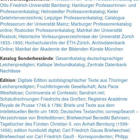
Otto-Friedrich-Universität Bamberg
;
Hamburger Professorinnen- und
Professorenkatalog
;
Helmstedter Professorenkatalog
;
Kieler
Gelehrtenverzeichnis
;
Leipziger Professorenkatalog
;
Catalogus
Professorum der Universität Mainz
;
Marburger Professorenkatalog
online
;
Rostocker Professorenkatalog
;
Matrikel der Universität
Rostock
;
Historische Vorlesungsverzeichnisse der Universität Zürich
1833–1900
;
Hochschularchiv der ETH-Zürich, Archivdatenbank
Online
;
Matrikel der Akademie der Bildenden Künste München
Katalog Sonderbestände
:
Gesamtkatalog deutschsprachiger
Leichenpredigten
;
Kalliope Verbundkatalog
;
Zentrale Datenbank
Nachlässe
Edition
:
Digitale Edition autobiographischer Texte aus Thüringer
Leichenpredigten
;
Fruchtbringende Gesellschaft
;
Acta Pacis
Westfalicae
;
Controversia et Confessio
;
Sandrart.net
;
Schatullrechnungen Friedrichs des Großen
;
Registres Académie
Royale de Prusse 1746 à 1786
;
Briefe und Texte aus dem
intellektuellen Berlin um 1800
;
Deutsches Textarchiv
;
correspSearch –
Verzeichnisse von Briefeditionen
;
Briefwechsel Benedikt Bahnsen
;
Tagebücher des Fürsten Christian II. von Anhalt-Bernburg (1599-
1656)
;
edition humboldt digital
;
Carl Friedrich Gauss Briefwechsel
;
Briefwechsel von Carl Friedrich Gauß - Korrespondenten
;
Philipp