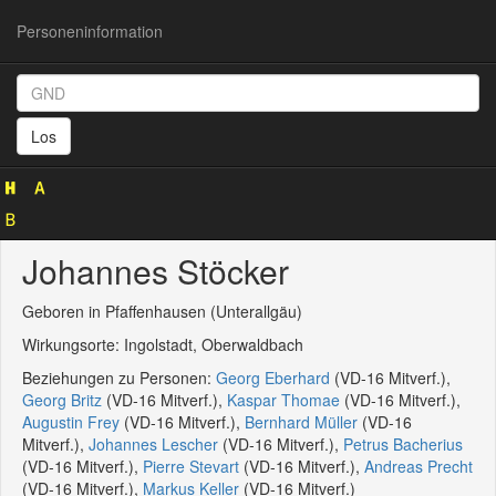
Personeninformation
Personeninformation
(GND
Los
119837706)
Johannes Stöcker
Geboren in Pfaffenhausen (Unterallgäu)
Wirkungsorte: Ingolstadt, Oberwaldbach
Beziehungen zu Personen:
Georg Eberhard
(VD-16 Mitverf.),
Georg Britz
(VD-16 Mitverf.),
Kaspar Thomae
(VD-16 Mitverf.),
Augustin Frey
(VD-16 Mitverf.),
Bernhard Müller
(VD-16
Mitverf.),
Johannes Lescher
(VD-16 Mitverf.),
Petrus Bacherius
(VD-16 Mitverf.),
Pierre Stevart
(VD-16 Mitverf.),
Andreas Precht
(VD-16 Mitverf.),
Markus Keller
(VD-16 Mitverf.)