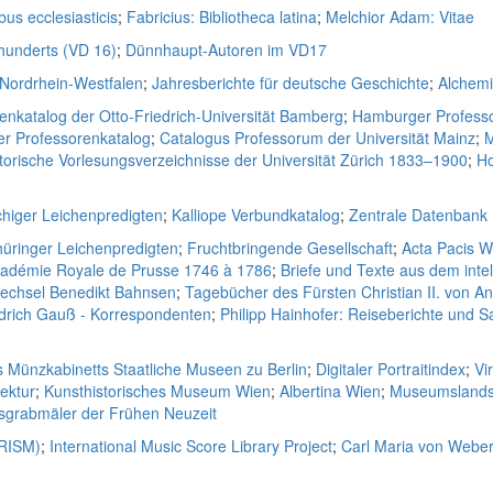
bus ecclesiasticis
;
Fabricius: Bibliotheca latina
;
Melchior Adam: Vitae
rhunderts (VD 16)
;
Dünnhaupt-Autoren im VD17
 Nordrhein-Westfalen
;
Jahresberichte für deutsche Geschichte
;
Alchem
enkatalog der Otto-Friedrich-Universität Bamberg
;
Hamburger Professo
er Professorenkatalog
;
Catalogus Professorum der Universität Mainz
;
M
torische Vorlesungsverzeichnisse der Universität Zürich 1833–1900
;
Ho
higer Leichenpredigten
;
Kalliope Verbundkatalog
;
Zentrale Datenbank
Thüringer Leichenpredigten
;
Fruchtbringende Gesellschaft
;
Acta Pacis W
cadémie Royale de Prusse 1746 à 1786
;
Briefe und Texte aus dem intel
wechsel Benedikt Bahnsen
;
Tagebücher des Fürsten Christian II. von A
edrich Gauß - Korrespondenten
;
Philipp Hainhofer: Reiseberichte un
s Münzkabinetts Staatliche Museen zu Berlin
;
Digitaler Portraitindex
;
Vi
tektur
;
Kunsthistorisches Museum Wien
;
Albertina Wien
;
Museumslands
lsgrabmäler der Frühen Neuzeit
(RISM)
;
International Music Score Library Project
;
Carl Maria von Web