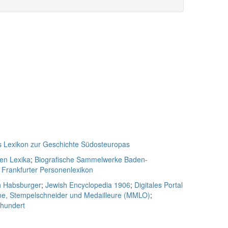
s Lexikon zur Geschichte Südosteuropas
hen Lexika
;
Biografische Sammelwerke Baden-
;
Frankfurter Personenlexikon
n Habsburger
;
Jewish Encyclopedia 1906
;
Digitales Portal
ne, Stempelschneider und Medailleure (MMLO)
;
rhundert