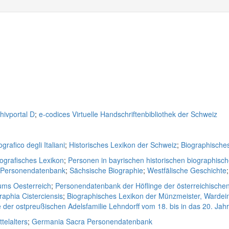
hivportal D
;
e-codices Virtuelle Handschriftenbibliothek der Schweiz
grafico degli Italiani
;
Historisches Lexikon der Schweiz
;
Biographische
iografisches Lexikon
;
Personen in bayrischen historischen biographisc
e Personendatenbank
;
Sächsische Biographie
;
Westfälische Geschichte
ums Oesterreich
;
Personendatenbank der Höflinge der österreichische
raphia Cisterciensis
;
Biographisches Lexikon der Münzmeister, Wardei
der ostpreußischen Adelsfamilie Lehndorff vom 18. bis in das 20. Jah
telalters
;
Germania Sacra Personendatenbank