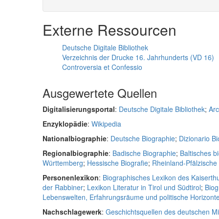
Externe Ressourcen
Deutsche Digitale Bibliothek
Verzeichnis der Drucke 16. Jahrhunderts (VD 16)
Controversia et Confessio
Ausgewertete Quellen
Digitalisierungsportal
:
Deutsche Digitale Bibliothek
;
Arc
Enzyklopädie
:
Wikipedia
Nationalbiographie
:
Deutsche Biographie
;
Dizionario Bio
Regionalbiographie
:
Badische Biographie
;
Baltisches b
Württemberg
;
Hessische Biografie
;
Rheinland-Pfälzisch
Personenlexikon
:
Biographisches Lexikon des Kaiserth
der Rabbiner
;
Lexikon Literatur in Tirol und Südtirol
;
Biog
Lebenswelten, Erfahrungsräume und politische Horizonte 
Nachschlagewerk
:
Geschichtsquellen des deutschen Mit