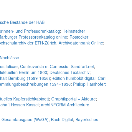
ische Bestände der HAB
rinnen- und Professorenkatalog
;
Helmstedter
arburger Professorenkatalog online
;
Rostocker
chschularchiv der ETH-Zürich, Archivdatenbank Online
;
 Nachlässe
estfalicae
;
Controversia et Confessio
;
Sandrart.net
;
lektuellen Berlin um 1800
;
Deutsches Textarchiv
;
nhalt-Bernburg (1599-1656)
;
edition humboldt digital
;
Carl
d Sammlungsbeschreibungen 1594–1636
;
Philipp Hainhofer:
rtuelles Kupferstichkabinett
;
Graphikportal – Akteure
;
chaft Hessen Kassel
;
archINFORM Architecture
er Gesamtausgabe (WeGA)
;
Bach Digital
;
Bayerisches