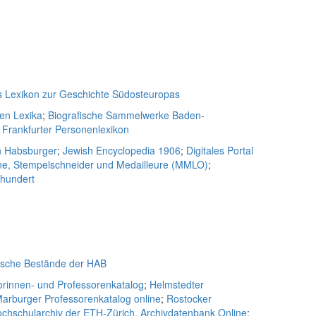
s Lexikon zur Geschichte Südosteuropas
hen Lexika
;
Biografische Sammelwerke Baden-
;
Frankfurter Personenlexikon
n Habsburger
;
Jewish Encyclopedia 1906
;
Digitales Portal
ne, Stempelschneider und Medailleure (MMLO)
;
rhundert
ische Bestände der HAB
rinnen- und Professorenkatalog
;
Helmstedter
arburger Professorenkatalog online
;
Rostocker
chschularchiv der ETH-Zürich, Archivdatenbank Online
;