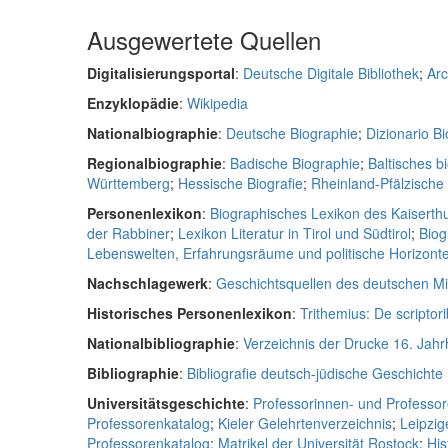
Ausgewertete Quellen
Digitalisierungsportal
:
Deutsche Digitale Bibliothek
;
Arc
Enzyklopädie
:
Wikipedia
Nationalbiographie
:
Deutsche Biographie
;
Dizionario Bio
Regionalbiographie
:
Badische Biographie
;
Baltisches b
Württemberg
;
Hessische Biografie
;
Rheinland-Pfälzisch
Personenlexikon
:
Biographisches Lexikon des Kaiserth
der Rabbiner
;
Lexikon Literatur in Tirol und Südtirol
;
Biog
Lebenswelten, Erfahrungsräume und politische Horizonte 
Nachschlagewerk
:
Geschichtsquellen des deutschen Mit
Historisches Personenlexikon
:
Trithemius: De scriptori
Nationalbibliographie
:
Verzeichnis der Drucke 16. Jah
Bibliographie
:
Bibliografie deutsch-jüdische Geschichte
Universitätsgeschichte
:
Professorinnen- und Professor
Professorenkatalog
;
Kieler Gelehrtenverzeichnis
;
Leipzig
Professorenkatalog
;
Matrikel der Universität Rostock
;
His