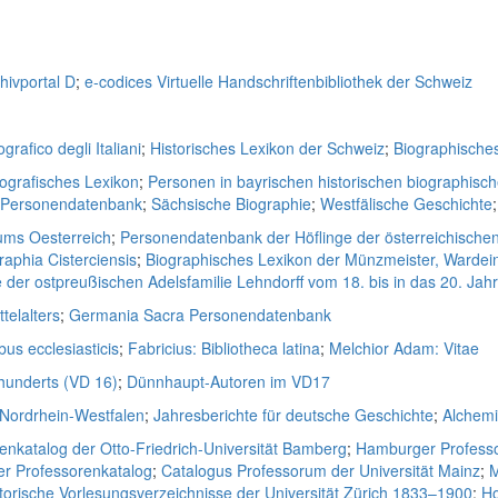
hivportal D
;
e-codices Virtuelle Handschriftenbibliothek der Schweiz
grafico degli Italiani
;
Historisches Lexikon der Schweiz
;
Biographische
iografisches Lexikon
;
Personen in bayrischen historischen biographisc
e Personendatenbank
;
Sächsische Biographie
;
Westfälische Geschichte
ums Oesterreich
;
Personendatenbank der Höflinge der österreichische
raphia Cisterciensis
;
Biographisches Lexikon der Münzmeister, Wardei
der ostpreußischen Adelsfamilie Lehndorff vom 18. bis in das 20. Jah
telalters
;
Germania Sacra Personendatenbank
bus ecclesiasticis
;
Fabricius: Bibliotheca latina
;
Melchior Adam: Vitae
rhunderts (VD 16)
;
Dünnhaupt-Autoren im VD17
 Nordrhein-Westfalen
;
Jahresberichte für deutsche Geschichte
;
Alchem
enkatalog der Otto-Friedrich-Universität Bamberg
;
Hamburger Professo
er Professorenkatalog
;
Catalogus Professorum der Universität Mainz
;
M
torische Vorlesungsverzeichnisse der Universität Zürich 1833–1900
;
Ho