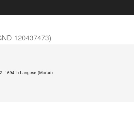
GND 120437473)
 2, 1694 in Langesø (Morud)