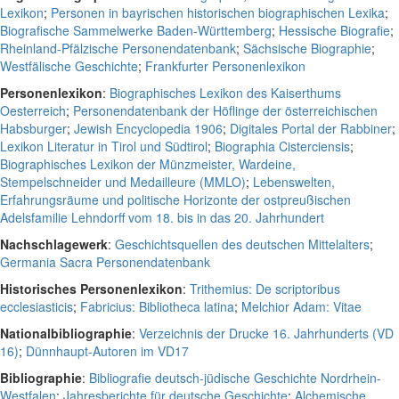
Lexikon
;
Personen in bayrischen historischen biographischen Lexika
;
Biografische Sammelwerke Baden-Württemberg
;
Hessische Biografie
;
Rheinland-Pfälzische Personendatenbank
;
Sächsische Biographie
;
Westfälische Geschichte
;
Frankfurter Personenlexikon
Personenlexikon
:
Biographisches Lexikon des Kaiserthums
Oesterreich
;
Personendatenbank der Höflinge der österreichischen
Habsburger
;
Jewish Encyclopedia 1906
;
Digitales Portal der Rabbiner
;
Lexikon Literatur in Tirol und Südtirol
;
Biographia Cisterciensis
;
Biographisches Lexikon der Münzmeister, Wardeine,
Stempelschneider und Medailleure (MMLO)
;
Lebenswelten,
Erfahrungsräume und politische Horizonte der ostpreußischen
Adelsfamilie Lehndorff vom 18. bis in das 20. Jahrhundert
Nachschlagewerk
:
Geschichtsquellen des deutschen Mittelalters
;
Germania Sacra Personendatenbank
Historisches Personenlexikon
:
Trithemius: De scriptoribus
ecclesiasticis
;
Fabricius: Bibliotheca latina
;
Melchior Adam: Vitae
Nationalbibliographie
:
Verzeichnis der Drucke 16. Jahrhunderts (VD
16)
;
Dünnhaupt-Autoren im VD17
Bibliographie
:
Bibliografie deutsch-jüdische Geschichte Nordrhein-
Westfalen
;
Jahresberichte für deutsche Geschichte
;
Alchemische