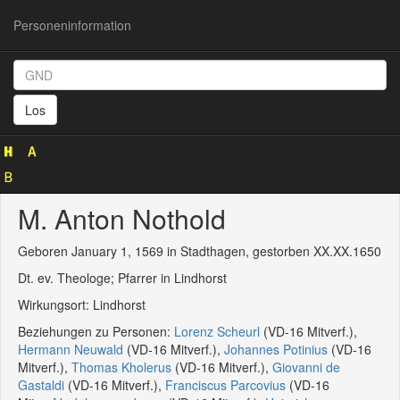
Personeninformation
Personeninformation
(GND
Los
121563650)
M. Anton Nothold
Geboren January 1, 1569 in Stadthagen, gestorben XX.XX.1650
Dt. ev. Theologe; Pfarrer in Lindhorst
Wirkungsort: Lindhorst
Beziehungen zu Personen:
Lorenz Scheurl
(VD-16 Mitverf.),
Hermann Neuwald
(VD-16 Mitverf.),
Johannes Potinius
(VD-16
Mitverf.),
Thomas Kholerus
(VD-16 Mitverf.),
Giovanni de
Gastaldi
(VD-16 Mitverf.),
Franciscus Parcovius
(VD-16