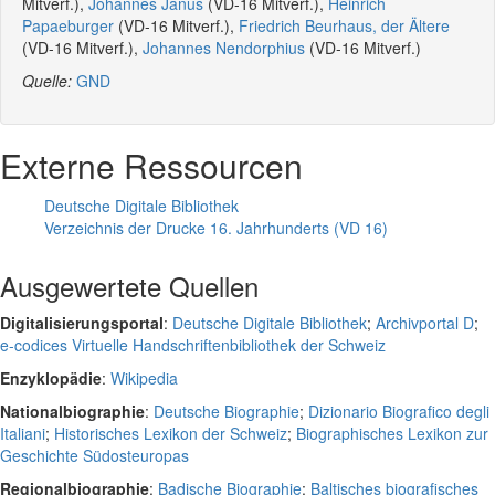
Mitverf.),
Johannes Janus
(VD-16 Mitverf.),
Heinrich
Papaeburger
(VD-16 Mitverf.),
Friedrich Beurhaus, der Ältere
(VD-16 Mitverf.),
Johannes Nendorphius
(VD-16 Mitverf.)
Quelle:
GND
Externe Ressourcen
Deutsche Digitale Bibliothek
Verzeichnis der Drucke 16. Jahrhunderts (VD 16)
Ausgewertete Quellen
Digitalisierungsportal
:
Deutsche Digitale Bibliothek
;
Archivportal D
;
e-codices Virtuelle Handschriftenbibliothek der Schweiz
Enzyklopädie
:
Wikipedia
Nationalbiographie
:
Deutsche Biographie
;
Dizionario Biografico degli
Italiani
;
Historisches Lexikon der Schweiz
;
Biographisches Lexikon zur
Geschichte Südosteuropas
Regionalbiographie
:
Badische Biographie
;
Baltisches biografisches