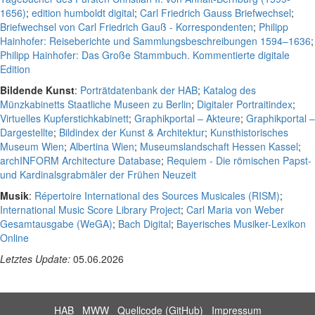
1656)
;
edition humboldt digital
;
Carl Friedrich Gauss Briefwechsel
;
Briefwechsel von Carl Friedrich Gauß - Korrespondenten
;
Philipp
Hainhofer: Reiseberichte und Sammlungsbeschreibungen 1594–1636
;
Philipp Hainhofer: Das Große Stammbuch. Kommentierte digitale
Edition
Bildende Kunst
:
Porträtdatenbank der HAB
;
Katalog des
Münzkabinetts Staatliche Museen zu Berlin
;
Digitaler Portraitindex
;
Virtuelles Kupferstichkabinett
;
Graphikportal – Akteure
;
Graphikportal –
Dargestellte
;
Bildindex der Kunst & Architektur
;
Kunsthistorisches
Museum Wien
;
Albertina Wien
;
Museumslandschaft Hessen Kassel
;
archINFORM Architecture Database
;
Requiem - Die römischen Papst-
und Kardinalsgrabmäler der Frühen Neuzeit
Musik
:
Répertoire International des Sources Musicales (RISM)
;
International Music Score Library Project
;
Carl Maria von Weber
Gesamtausgabe (WeGA)
;
Bach Digital
;
Bayerisches Musiker-Lexikon
Online
Letztes Update:
05.06.2026
HAB
MWW
Quellcode (GitHub)
Impressum