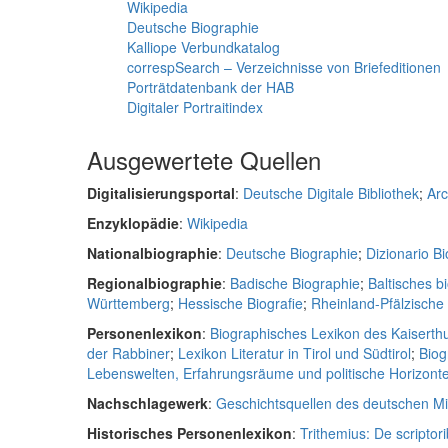
Wikipedia
Deutsche Biographie
Kalliope Verbundkatalog
correspSearch – Verzeichnisse von Briefeditionen
Porträtdatenbank der HAB
Digitaler Portraitindex
Ausgewertete Quellen
Digitalisierungsportal
:
Deutsche Digitale Bibliothek
;
Arc
Enzyklopädie
:
Wikipedia
Nationalbiographie
:
Deutsche Biographie
;
Dizionario Bio
Regionalbiographie
:
Badische Biographie
;
Baltisches b
Württemberg
;
Hessische Biografie
;
Rheinland-Pfälzisch
Personenlexikon
:
Biographisches Lexikon des Kaiserth
der Rabbiner
;
Lexikon Literatur in Tirol und Südtirol
;
Biog
Lebenswelten, Erfahrungsräume und politische Horizonte 
Nachschlagewerk
:
Geschichtsquellen des deutschen Mit
Historisches Personenlexikon
:
Trithemius: De scriptori