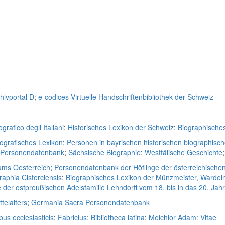
hivportal D
;
e-codices Virtuelle Handschriftenbibliothek der Schweiz
grafico degli Italiani
;
Historisches Lexikon der Schweiz
;
Biographische
iografisches Lexikon
;
Personen in bayrischen historischen biographisc
e Personendatenbank
;
Sächsische Biographie
;
Westfälische Geschichte
ums Oesterreich
;
Personendatenbank der Höflinge der österreichische
raphia Cisterciensis
;
Biographisches Lexikon der Münzmeister, Wardei
der ostpreußischen Adelsfamilie Lehndorff vom 18. bis in das 20. Jah
telalters
;
Germania Sacra Personendatenbank
bus ecclesiasticis
;
Fabricius: Bibliotheca latina
;
Melchior Adam: Vitae