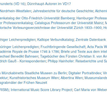
rhunderts (VD 16)
;
Dünnhaupt-Autoren im VD17
 Nordrhein-Westfalen
;
Jahresberichte für deutsche Geschichte
;
Alchem
enkatalog der Otto-Friedrich-Universität Bamberg
;
Hamburger Professo
er Professorenkatalog
;
Catalogus Professorum der Universität Mainz
;
M
torische Vorlesungsverzeichnisse der Universität Zürich 1833–1900
;
Ho
higer Leichenpredigten
;
Kalliope Verbundkatalog
;
Zentrale Datenbank
Thüringer Leichenpredigten
;
Fruchtbringende Gesellschaft
;
Acta Pacis W
cadémie Royale de Prusse 1746 à 1786
;
Briefe und Texte aus dem intel
wechsel Benedikt Bahnsen
;
Tagebücher des Fürsten Christian II. von A
edrich Gauß - Korrespondenten
;
Philipp Hainhofer: Reiseberichte un
s Münzkabinetts Staatliche Museen zu Berlin
;
Digitaler Portraitindex
;
Vi
tektur
;
Kunsthistorisches Museum Wien
;
Albertina Wien
;
Museumslands
lsgrabmäler der Frühen Neuzeit
(RISM)
;
International Music Score Library Project
;
Carl Maria von Web