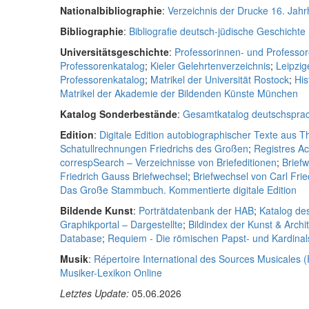
Nationalbibliographie
:
Verzeichnis der Drucke 16. Jah
Bibliographie
:
Bibliografie deutsch-jüdische Geschichte
Universitätsgeschichte
:
Professorinnen- und Professor
Professorenkatalog
;
Kieler Gelehrtenverzeichnis
;
Leipzig
Professorenkatalog
;
Matrikel der Universität Rostock
;
His
Matrikel der Akademie der Bildenden Künste München
Katalog Sonderbestände
:
Gesamtkatalog deutschsprac
Edition
:
Digitale Edition autobiographischer Texte aus 
Schatullrechnungen Friedrichs des Großen
;
Registres A
correspSearch – Verzeichnisse von Briefeditionen
;
Brief
Friedrich Gauss Briefwechsel
;
Briefwechsel von Carl Fri
Das Große Stammbuch. Kommentierte digitale Edition
Bildende Kunst
:
Porträtdatenbank der HAB
;
Katalog de
Graphikportal – Dargestellte
;
Bildindex der Kunst & Archi
Database
;
Requiem - Die römischen Papst- und Kardina
Musik
:
Répertoire International des Sources Musicales 
Musiker-Lexikon Online
Letztes Update:
05.06.2026