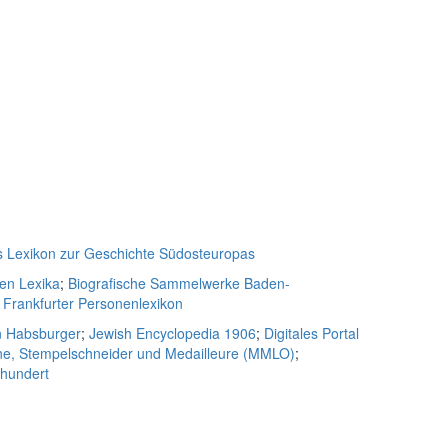
s Lexikon zur Geschichte Südosteuropas
hen Lexika
;
Biografische Sammelwerke Baden-
;
Frankfurter Personenlexikon
n Habsburger
;
Jewish Encyclopedia 1906
;
Digitales Portal
ne, Stempelschneider und Medailleure (MMLO)
;
rhundert