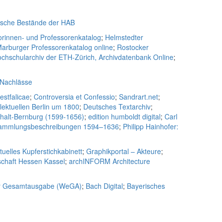
ische Bestände der HAB
rinnen- und Professorenkatalog
;
Helmstedter
arburger Professorenkatalog online
;
Rostocker
chschularchiv der ETH-Zürich, Archivdatenbank Online
;
 Nachlässe
estfalicae
;
Controversia et Confessio
;
Sandrart.net
;
lektuellen Berlin um 1800
;
Deutsches Textarchiv
;
nhalt-Bernburg (1599-1656)
;
edition humboldt digital
;
Carl
d Sammlungsbeschreibungen 1594–1636
;
Philipp Hainhofer:
rtuelles Kupferstichkabinett
;
Graphikportal – Akteure
;
chaft Hessen Kassel
;
archINFORM Architecture
er Gesamtausgabe (WeGA)
;
Bach Digital
;
Bayerisches