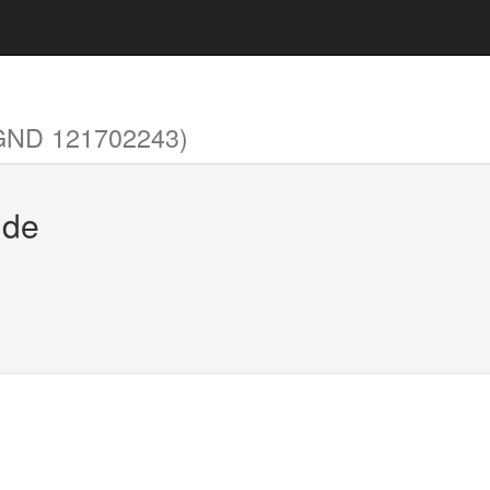
GND 121702243)
hde