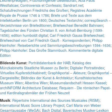
Leichenpredigten
;
Fruchtbringende Gesellschaft
;
Acta Pacis
Westfalicae
;
Controversia et Confessio
;
Sandrart.net
;
Schatullrechnungen Friedrichs des Großen
;
Registres Académie
Royale de Prusse 1746 à 1786
;
Briefe und Texte aus dem
intellektuellen Berlin um 1800
;
Deutsches Textarchiv
;
correspSearch –
Verzeichnisse von Briefeditionen
;
Briefwechsel Benedikt Bahnsen
;
Tagebücher des Fürsten Christian II. von Anhalt-Bernburg (1599-
1656)
;
edition humboldt digital
;
Carl Friedrich Gauss Briefwechsel
;
Briefwechsel von Carl Friedrich Gauß - Korrespondenten
;
Philipp
Hainhofer: Reiseberichte und Sammlungsbeschreibungen 1594–1636
;
Philipp Hainhofer: Das Große Stammbuch. Kommentierte digitale
Edition
Bildende Kunst
:
Porträtdatenbank der HAB
;
Katalog des
Münzkabinetts Staatliche Museen zu Berlin
;
Digitaler Portraitindex
;
Virtuelles Kupferstichkabinett
;
Graphikportal – Akteure
;
Graphikportal –
Dargestellte
;
Bildindex der Kunst & Architektur
;
Kunsthistorisches
Museum Wien
;
Albertina Wien
;
Museumslandschaft Hessen Kassel
;
archINFORM Architecture Database
;
Requiem - Die römischen Papst-
und Kardinalsgrabmäler der Frühen Neuzeit
Musik
:
Répertoire International des Sources Musicales (RISM)
;
International Music Score Library Project
;
Carl Maria von Weber
Gesamtausgabe (WeGA)
;
Bach Digital
;
Bayerisches Musiker-Lexikon