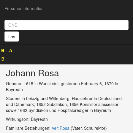
Personeninformation
Personeninformation
(GND
Los
122210573)
Johann Rosa
Geboren 1615 in Wunsiedel, gestorben February 6, 1670 in
Bayreuth
Student in Leipzig und Wittenberg; Hauslehrer in Deutschland
und Dänemark; 1652 Subdiakon, 1656 Konsistorialassessor
sowie 1662 Syndiakon und Hospitalprediger in Bayreuth
Wirkungsort: Bayreuth
Familiäre Beziehungen:
Veit Rosa
(Vater, Schulrektor)