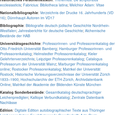
ecclesiasticis
;
Fabricius: Bibliotheca latina
;
Melchior Adam: Vitae
Nationalbibliographie
:
Verzeichnis der Drucke 16. Jahrhunderts (VD
16)
;
Dünnhaupt-Autoren im VD17
Bibliographie
:
Bibliografie deutsch-jüdische Geschichte Nordrhein-
Westfalen
;
Jahresberichte für deutsche Geschichte
;
Alchemische
Bestände der HAB
Universitätsgeschichte
:
Professorinnen- und Professorenkatalog der
Otto-Friedrich-Universität Bamberg
;
Hamburger Professorinnen- und
Professorenkatalog
;
Helmstedter Professorenkatalog
;
Kieler
Gelehrtenverzeichnis
;
Leipziger Professorenkatalog
;
Catalogus
Professorum der Universität Mainz
;
Marburger Professorenkatalog
online
;
Rostocker Professorenkatalog
;
Matrikel der Universität
Rostock
;
Historische Vorlesungsverzeichnisse der Universität Zürich
1833–1900
;
Hochschularchiv der ETH-Zürich, Archivdatenbank
Online
;
Matrikel der Akademie der Bildenden Künste München
Katalog Sonderbestände
:
Gesamtkatalog deutschsprachiger
Leichenpredigten
;
Kalliope Verbundkatalog
;
Zentrale Datenbank
Nachlässe
Edition
:
Digitale Edition autobiographischer Texte aus Thüringer