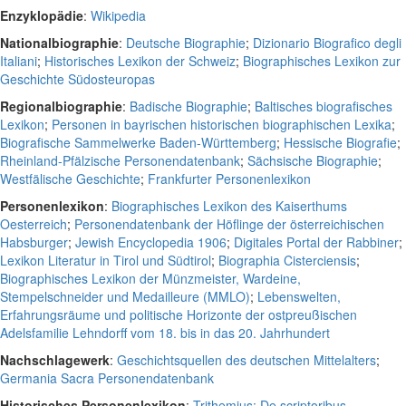
Enzyklopädie
:
Wikipedia
Nationalbiographie
:
Deutsche Biographie
;
Dizionario Biografico degli
Italiani
;
Historisches Lexikon der Schweiz
;
Biographisches Lexikon zur
Geschichte Südosteuropas
Regionalbiographie
:
Badische Biographie
;
Baltisches biografisches
Lexikon
;
Personen in bayrischen historischen biographischen Lexika
;
Biografische Sammelwerke Baden-Württemberg
;
Hessische Biografie
;
Rheinland-Pfälzische Personendatenbank
;
Sächsische Biographie
;
Westfälische Geschichte
;
Frankfurter Personenlexikon
Personenlexikon
:
Biographisches Lexikon des Kaiserthums
Oesterreich
;
Personendatenbank der Höflinge der österreichischen
Habsburger
;
Jewish Encyclopedia 1906
;
Digitales Portal der Rabbiner
;
Lexikon Literatur in Tirol und Südtirol
;
Biographia Cisterciensis
;
Biographisches Lexikon der Münzmeister, Wardeine,
Stempelschneider und Medailleure (MMLO)
;
Lebenswelten,
Erfahrungsräume und politische Horizonte der ostpreußischen
Adelsfamilie Lehndorff vom 18. bis in das 20. Jahrhundert
Nachschlagewerk
:
Geschichtsquellen des deutschen Mittelalters
;
Germania Sacra Personendatenbank
Historisches Personenlexikon
:
Trithemius: De scriptoribus