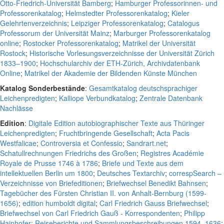
Otto-Friedrich-Universität Bamberg
;
Hamburger Professorinnen- und
Professorenkatalog
;
Helmstedter Professorenkatalog
;
Kieler
Gelehrtenverzeichnis
;
Leipziger Professorenkatalog
;
Catalogus
Professorum der Universität Mainz
;
Marburger Professorenkatalog
online
;
Rostocker Professorenkatalog
;
Matrikel der Universität
Rostock
;
Historische Vorlesungsverzeichnisse der Universität Zürich
1833–1900
;
Hochschularchiv der ETH-Zürich, Archivdatenbank
Online
;
Matrikel der Akademie der Bildenden Künste München
Katalog Sonderbestände
:
Gesamtkatalog deutschsprachiger
Leichenpredigten
;
Kalliope Verbundkatalog
;
Zentrale Datenbank
Nachlässe
Edition
:
Digitale Edition autobiographischer Texte aus Thüringer
Leichenpredigten
;
Fruchtbringende Gesellschaft
;
Acta Pacis
Westfalicae
;
Controversia et Confessio
;
Sandrart.net
;
Schatullrechnungen Friedrichs des Großen
;
Registres Académie
Royale de Prusse 1746 à 1786
;
Briefe und Texte aus dem
intellektuellen Berlin um 1800
;
Deutsches Textarchiv
;
correspSearch –
Verzeichnisse von Briefeditionen
;
Briefwechsel Benedikt Bahnsen
;
Tagebücher des Fürsten Christian II. von Anhalt-Bernburg (1599-
1656)
;
edition humboldt digital
;
Carl Friedrich Gauss Briefwechsel
;
Briefwechsel von Carl Friedrich Gauß - Korrespondenten
;
Philipp
Hainhofer: Reiseberichte und Sammlungsbeschreibungen 1594–1636
;