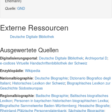
Ehemann)
Quelle:
GND
Externe Ressourcen
Deutsche Digitale Bibliothek
Ausgewertete Quellen
Digitalisierungsportal
:
Deutsche Digitale Bibliothek
;
Archivportal D
;
e-codices Virtuelle Handschriftenbibliothek der Schweiz
Enzyklopädie
:
Wikipedia
Nationalbiographie
:
Deutsche Biographie
;
Dizionario Biografico degli
Italiani
;
Historisches Lexikon der Schweiz
;
Biographisches Lexikon zur
Geschichte Südosteuropas
Regionalbiographie
:
Badische Biographie
;
Baltisches biografisches
Lexikon
;
Personen in bayrischen historischen biographischen Lexika
;
Biografische Sammelwerke Baden-Württemberg
;
Hessische Biografie
;
Rheinland-Pfälzische Personendatenbank
;
Sächsische Biographie
;