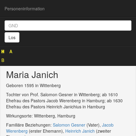
Personeninformation
Personeninformation
(GND
Los
123332257)
Maria Janich
Geboren 1595 in Wittenberg
Tochter von Prof. Salomon Gesner in Wittenberg; ab 1610
Ehefrau des Pastors Jacob Werenberg in Hamburg; ab 1630
Ehefrau des Pastors Heinrich Janichius in Hamburg
Wirkungsorte: Wittenberg, Hamburg
Familiäre Beziehungen:
Salomon Gesner
(Vater),
Jacob
Werenberg
(erster Ehemann),
Heinrich Janich
(zweiter