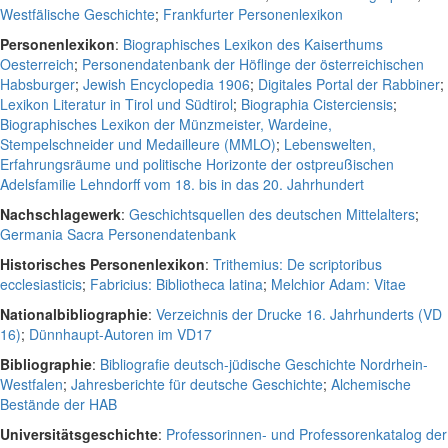
Westfälische Geschichte
;
Frankfurter Personenlexikon
Personenlexikon
:
Biographisches Lexikon des Kaiserthums
Oesterreich
;
Personendatenbank der Höflinge der österreichischen
Habsburger
;
Jewish Encyclopedia 1906
;
Digitales Portal der Rabbiner
;
Lexikon Literatur in Tirol und Südtirol
;
Biographia Cisterciensis
;
Biographisches Lexikon der Münzmeister, Wardeine,
Stempelschneider und Medailleure (MMLO)
;
Lebenswelten,
Erfahrungsräume und politische Horizonte der ostpreußischen
Adelsfamilie Lehndorff vom 18. bis in das 20. Jahrhundert
Nachschlagewerk
:
Geschichtsquellen des deutschen Mittelalters
;
Germania Sacra Personendatenbank
Historisches Personenlexikon
:
Trithemius: De scriptoribus
ecclesiasticis
;
Fabricius: Bibliotheca latina
;
Melchior Adam: Vitae
Nationalbibliographie
:
Verzeichnis der Drucke 16. Jahrhunderts (VD
16)
;
Dünnhaupt-Autoren im VD17
Bibliographie
:
Bibliografie deutsch-jüdische Geschichte Nordrhein-
Westfalen
;
Jahresberichte für deutsche Geschichte
;
Alchemische
Bestände der HAB
Universitätsgeschichte
:
Professorinnen- und Professorenkatalog der