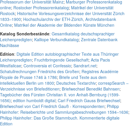
Professorum der Universität Mainz
;
Marburger Professorenkatalog
online
;
Rostocker Professorenkatalog
;
Matrikel der Universität
Rostock
;
Historische Vorlesungsverzeichnisse der Universität Zürich
1833–1900
;
Hochschularchiv der ETH-Zürich, Archivdatenbank
Online
;
Matrikel der Akademie der Bildenden Künste München
Katalog Sonderbestände
:
Gesamtkatalog deutschsprachiger
Leichenpredigten
;
Kalliope Verbundkatalog
;
Zentrale Datenbank
Nachlässe
Edition
:
Digitale Edition autobiographischer Texte aus Thüringer
Leichenpredigten
;
Fruchtbringende Gesellschaft
;
Acta Pacis
Westfalicae
;
Controversia et Confessio
;
Sandrart.net
;
Schatullrechnungen Friedrichs des Großen
;
Registres Académie
Royale de Prusse 1746 à 1786
;
Briefe und Texte aus dem
intellektuellen Berlin um 1800
;
Deutsches Textarchiv
;
correspSearch –
Verzeichnisse von Briefeditionen
;
Briefwechsel Benedikt Bahnsen
;
Tagebücher des Fürsten Christian II. von Anhalt-Bernburg (1599-
1656)
;
edition humboldt digital
;
Carl Friedrich Gauss Briefwechsel
;
Briefwechsel von Carl Friedrich Gauß - Korrespondenten
;
Philipp
Hainhofer: Reiseberichte und Sammlungsbeschreibungen 1594–1636
;
Philipp Hainhofer: Das Große Stammbuch. Kommentierte digitale
Edition