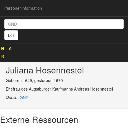
Personeninformation
Personeninformation
(GND
Los
123652049)
Juliana Hosennestel
Geboren 1649, gestorben 1670
Ehefrau des Augstburger Kaufmanns Andreas Hosennestel
Quelle:
GND
Externe Ressourcen