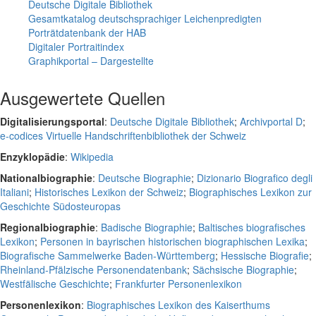
Deutsche Digitale Bibliothek
Gesamtkatalog deutschsprachiger Leichenpredigten
Porträtdatenbank der HAB
Digitaler Portraitindex
Graphikportal – Dargestellte
Ausgewertete Quellen
Digitalisierungsportal
:
Deutsche Digitale Bibliothek
;
Archivportal D
;
e-codices Virtuelle Handschriftenbibliothek der Schweiz
Enzyklopädie
:
Wikipedia
Nationalbiographie
:
Deutsche Biographie
;
Dizionario Biografico degli
Italiani
;
Historisches Lexikon der Schweiz
;
Biographisches Lexikon zur
Geschichte Südosteuropas
Regionalbiographie
:
Badische Biographie
;
Baltisches biografisches
Lexikon
;
Personen in bayrischen historischen biographischen Lexika
;
Biografische Sammelwerke Baden-Württemberg
;
Hessische Biografie
;
Rheinland-Pfälzische Personendatenbank
;
Sächsische Biographie
;
Westfälische Geschichte
;
Frankfurter Personenlexikon
Personenlexikon
:
Biographisches Lexikon des Kaiserthums