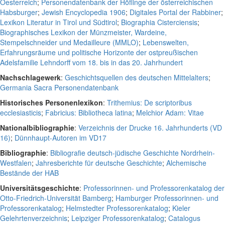
Oesterreich
;
Personendatenbank der Höflinge der österreichischen
Habsburger
;
Jewish Encyclopedia 1906
;
Digitales Portal der Rabbiner
;
Lexikon Literatur in Tirol und Südtirol
;
Biographia Cisterciensis
;
Biographisches Lexikon der Münzmeister, Wardeine,
Stempelschneider und Medailleure (MMLO)
;
Lebenswelten,
Erfahrungsräume und politische Horizonte der ostpreußischen
Adelsfamilie Lehndorff vom 18. bis in das 20. Jahrhundert
Nachschlagewerk
:
Geschichtsquellen des deutschen Mittelalters
;
Germania Sacra Personendatenbank
Historisches Personenlexikon
:
Trithemius: De scriptoribus
ecclesiasticis
;
Fabricius: Bibliotheca latina
;
Melchior Adam: Vitae
Nationalbibliographie
:
Verzeichnis der Drucke 16. Jahrhunderts (VD
16)
;
Dünnhaupt-Autoren im VD17
Bibliographie
:
Bibliografie deutsch-jüdische Geschichte Nordrhein-
Westfalen
;
Jahresberichte für deutsche Geschichte
;
Alchemische
Bestände der HAB
Universitätsgeschichte
:
Professorinnen- und Professorenkatalog der
Otto-Friedrich-Universität Bamberg
;
Hamburger Professorinnen- und
Professorenkatalog
;
Helmstedter Professorenkatalog
;
Kieler
Gelehrtenverzeichnis
;
Leipziger Professorenkatalog
;
Catalogus