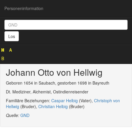
Personeninformation
Personeninformation
(GND
Los
124493157)
Johann Otto von Hellwig
Geboren 1654 in Saubach, gestorben 1698 in Bayreuth
Dt. Mediziner, Alchemist, Ostindienreisender
Familiäre Beziehungen:
Caspar Helbig
(Vater),
Christoph von
Hellwig
(Bruder),
Christian Helbig
(Bruder)
Quelle:
GND