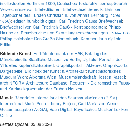
intellektuellen Berlin um 1800
;
Deutsches Textarchiv
;
correspSearch –
Verzeichnisse von Briefeditionen
;
Briefwechsel Benedikt Bahnsen
;
Tagebücher des Fürsten Christian II. von Anhalt-Bernburg (1599-
1656)
;
edition humboldt digital
;
Carl Friedrich Gauss Briefwechsel
;
Briefwechsel von Carl Friedrich Gauß - Korrespondenten
;
Philipp
Hainhofer: Reiseberichte und Sammlungsbeschreibungen 1594–1636
;
Philipp Hainhofer: Das Große Stammbuch. Kommentierte digitale
Edition
Bildende Kunst
:
Porträtdatenbank der HAB
;
Katalog des
Münzkabinetts Staatliche Museen zu Berlin
;
Digitaler Portraitindex
;
Virtuelles Kupferstichkabinett
;
Graphikportal – Akteure
;
Graphikportal –
Dargestellte
;
Bildindex der Kunst & Architektur
;
Kunsthistorisches
Museum Wien
;
Albertina Wien
;
Museumslandschaft Hessen Kassel
;
archINFORM Architecture Database
;
Requiem - Die römischen Papst-
und Kardinalsgrabmäler der Frühen Neuzeit
Musik
:
Répertoire International des Sources Musicales (RISM)
;
International Music Score Library Project
;
Carl Maria von Weber
Gesamtausgabe (WeGA)
;
Bach Digital
;
Bayerisches Musiker-Lexikon
Online
Letztes Update:
05.06.2026