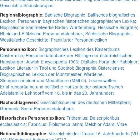
Geschichte Südosteuropas
Regionalbiographie
:
Badische Biographie
;
Baltisches biografisches
Lexikon
;
Personen in bayrischen historischen biographischen Lexika
;
Biografische Sammelwerke Baden-Württemberg
;
Hessische Biografie
;
Rheinland-Pfälzische Personendatenbank
;
Sächsische Biographie
;
Westfälische Geschichte
;
Frankfurter Personenlexikon
Personenlexikon
:
Biographisches Lexikon des Kaiserthums
Oesterreich
;
Personendatenbank der Höflinge der österreichischen
Habsburger
;
Jewish Encyclopedia 1906
;
Digitales Portal der Rabbiner
;
Lexikon Literatur in Tirol und Südtirol
;
Biographia Cisterciensis
;
Biographisches Lexikon der Münzmeister, Wardeine,
Stempelschneider und Medailleure (MMLO)
;
Lebenswelten,
Erfahrungsräume und politische Horizonte der ostpreußischen
Adelsfamilie Lehndorff vom 18. bis in das 20. Jahrhundert
Nachschlagewerk
:
Geschichtsquellen des deutschen Mittelalters
;
Germania Sacra Personendatenbank
Historisches Personenlexikon
:
Trithemius: De scriptoribus
ecclesiasticis
;
Fabricius: Bibliotheca latina
;
Melchior Adam: Vitae
Nationalbibliographie
:
Verzeichnis der Drucke 16. Jahrhunderts (VD
16)
;
Dünnhaupt-Autoren im VD17