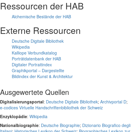
Ressourcen der HAB
Alchemische Bestände der HAB
Externe Ressourcen
Deutsche Digitale Bibliothek
Wikipedia
Kalliope Verbundkatalog
Porträtdatenbank der HAB
Digitaler Portraitindex
Graphikportal – Dargestellte
Bildindex der Kunst & Architektur
Ausgewertete Quellen
Digitalisierungsportal
:
Deutsche Digitale Bibliothek
;
Archivportal D
;
e-codices Virtuelle Handschriftenbibliothek der Schweiz
Enzyklopädie
:
Wikipedia
Nationalbiographie
:
Deutsche Biographie
;
Dizionario Biografico degli
Italiani
;
Historisches Lexikon der Schweiz
;
Biographisches Lexikon zur