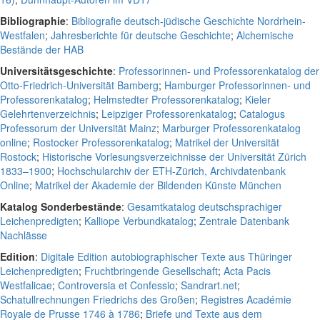
Bibliographie
:
Bibliografie deutsch-jüdische Geschichte Nordrhein-
Westfalen
;
Jahresberichte für deutsche Geschichte
;
Alchemische
Bestände der HAB
Universitätsgeschichte
:
Professorinnen- und Professorenkatalog der
Otto-Friedrich-Universität Bamberg
;
Hamburger Professorinnen- und
Professorenkatalog
;
Helmstedter Professorenkatalog
;
Kieler
Gelehrtenverzeichnis
;
Leipziger Professorenkatalog
;
Catalogus
Professorum der Universität Mainz
;
Marburger Professorenkatalog
online
;
Rostocker Professorenkatalog
;
Matrikel der Universität
Rostock
;
Historische Vorlesungsverzeichnisse der Universität Zürich
1833–1900
;
Hochschularchiv der ETH-Zürich, Archivdatenbank
Online
;
Matrikel der Akademie der Bildenden Künste München
Katalog Sonderbestände
:
Gesamtkatalog deutschsprachiger
Leichenpredigten
;
Kalliope Verbundkatalog
;
Zentrale Datenbank
Nachlässe
Edition
:
Digitale Edition autobiographischer Texte aus Thüringer
Leichenpredigten
;
Fruchtbringende Gesellschaft
;
Acta Pacis
Westfalicae
;
Controversia et Confessio
;
Sandrart.net
;
Schatullrechnungen Friedrichs des Großen
;
Registres Académie
Royale de Prusse 1746 à 1786
;
Briefe und Texte aus dem