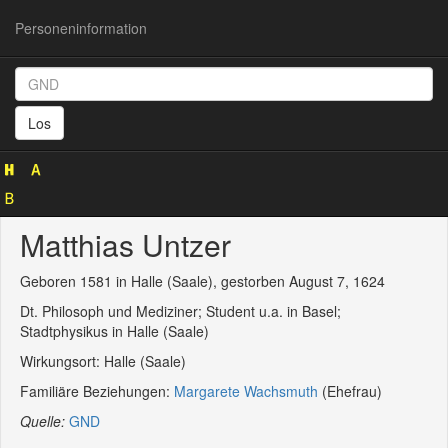
Personeninformation
Personeninformation
(GND
Los
124697836)
Matthias Untzer
Geboren 1581 in Halle (Saale), gestorben August 7, 1624
Dt. Philosoph und Mediziner; Student u.a. in Basel;
Stadtphysikus in Halle (Saale)
Wirkungsort: Halle (Saale)
Familiäre Beziehungen:
Margarete Wachsmuth
(Ehefrau)
Quelle:
GND