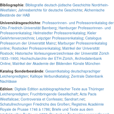
Bibliographie
:
Bibliografie deutsch-jüdische Geschichte Nordrhein-
Westfalen
;
Jahresberichte für deutsche Geschichte
;
Alchemische
Bestände der HAB
Universitätsgeschichte
:
Professorinnen- und Professorenkatalog der
Otto-Friedrich-Universität Bamberg
;
Hamburger Professorinnen- und
Professorenkatalog
;
Helmstedter Professorenkatalog
;
Kieler
Gelehrtenverzeichnis
;
Leipziger Professorenkatalog
;
Catalogus
Professorum der Universität Mainz
;
Marburger Professorenkatalog
online
;
Rostocker Professorenkatalog
;
Matrikel der Universität
Rostock
;
Historische Vorlesungsverzeichnisse der Universität Zürich
1833–1900
;
Hochschularchiv der ETH-Zürich, Archivdatenbank
Online
;
Matrikel der Akademie der Bildenden Künste München
Katalog Sonderbestände
:
Gesamtkatalog deutschsprachiger
Leichenpredigten
;
Kalliope Verbundkatalog
;
Zentrale Datenbank
Nachlässe
Edition
:
Digitale Edition autobiographischer Texte aus Thüringer
Leichenpredigten
;
Fruchtbringende Gesellschaft
;
Acta Pacis
Westfalicae
;
Controversia et Confessio
;
Sandrart.net
;
Schatullrechnungen Friedrichs des Großen
;
Registres Académie
Royale de Prusse 1746 à 1786
;
Briefe und Texte aus dem