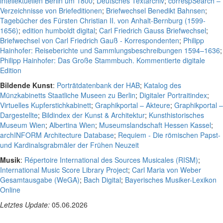
intellektuellen Berlin um 1800
;
Deutsches Textarchiv
;
correspSearch –
Verzeichnisse von Briefeditionen
;
Briefwechsel Benedikt Bahnsen
;
Tagebücher des Fürsten Christian II. von Anhalt-Bernburg (1599-
1656)
;
edition humboldt digital
;
Carl Friedrich Gauss Briefwechsel
;
Briefwechsel von Carl Friedrich Gauß - Korrespondenten
;
Philipp
Hainhofer: Reiseberichte und Sammlungsbeschreibungen 1594–1636
;
Philipp Hainhofer: Das Große Stammbuch. Kommentierte digitale
Edition
Bildende Kunst
:
Porträtdatenbank der HAB
;
Katalog des
Münzkabinetts Staatliche Museen zu Berlin
;
Digitaler Portraitindex
;
Virtuelles Kupferstichkabinett
;
Graphikportal – Akteure
;
Graphikportal –
Dargestellte
;
Bildindex der Kunst & Architektur
;
Kunsthistorisches
Museum Wien
;
Albertina Wien
;
Museumslandschaft Hessen Kassel
;
archINFORM Architecture Database
;
Requiem - Die römischen Papst-
und Kardinalsgrabmäler der Frühen Neuzeit
Musik
:
Répertoire International des Sources Musicales (RISM)
;
International Music Score Library Project
;
Carl Maria von Weber
Gesamtausgabe (WeGA)
;
Bach Digital
;
Bayerisches Musiker-Lexikon
Online
Letztes Update:
05.06.2026