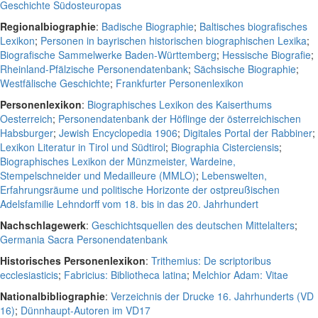
Geschichte Südosteuropas
Regionalbiographie
:
Badische Biographie
;
Baltisches biografisches
Lexikon
;
Personen in bayrischen historischen biographischen Lexika
;
Biografische Sammelwerke Baden-Württemberg
;
Hessische Biografie
;
Rheinland-Pfälzische Personendatenbank
;
Sächsische Biographie
;
Westfälische Geschichte
;
Frankfurter Personenlexikon
Personenlexikon
:
Biographisches Lexikon des Kaiserthums
Oesterreich
;
Personendatenbank der Höflinge der österreichischen
Habsburger
;
Jewish Encyclopedia 1906
;
Digitales Portal der Rabbiner
;
Lexikon Literatur in Tirol und Südtirol
;
Biographia Cisterciensis
;
Biographisches Lexikon der Münzmeister, Wardeine,
Stempelschneider und Medailleure (MMLO)
;
Lebenswelten,
Erfahrungsräume und politische Horizonte der ostpreußischen
Adelsfamilie Lehndorff vom 18. bis in das 20. Jahrhundert
Nachschlagewerk
:
Geschichtsquellen des deutschen Mittelalters
;
Germania Sacra Personendatenbank
Historisches Personenlexikon
:
Trithemius: De scriptoribus
ecclesiasticis
;
Fabricius: Bibliotheca latina
;
Melchior Adam: Vitae
Nationalbibliographie
:
Verzeichnis der Drucke 16. Jahrhunderts (VD
16)
;
Dünnhaupt-Autoren im VD17