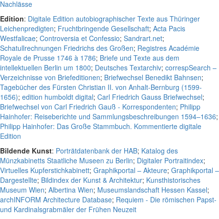
Nachlässe
Edition
:
Digitale Edition autobiographischer Texte aus Thüringer
Leichenpredigten
;
Fruchtbringende Gesellschaft
;
Acta Pacis
Westfalicae
;
Controversia et Confessio
;
Sandrart.net
;
Schatullrechnungen Friedrichs des Großen
;
Registres Académie
Royale de Prusse 1746 à 1786
;
Briefe und Texte aus dem
intellektuellen Berlin um 1800
;
Deutsches Textarchiv
;
correspSearch –
Verzeichnisse von Briefeditionen
;
Briefwechsel Benedikt Bahnsen
;
Tagebücher des Fürsten Christian II. von Anhalt-Bernburg (1599-
1656)
;
edition humboldt digital
;
Carl Friedrich Gauss Briefwechsel
;
Briefwechsel von Carl Friedrich Gauß - Korrespondenten
;
Philipp
Hainhofer: Reiseberichte und Sammlungsbeschreibungen 1594–1636
;
Philipp Hainhofer: Das Große Stammbuch. Kommentierte digitale
Edition
Bildende Kunst
:
Porträtdatenbank der HAB
;
Katalog des
Münzkabinetts Staatliche Museen zu Berlin
;
Digitaler Portraitindex
;
Virtuelles Kupferstichkabinett
;
Graphikportal – Akteure
;
Graphikportal –
Dargestellte
;
Bildindex der Kunst & Architektur
;
Kunsthistorisches
Museum Wien
;
Albertina Wien
;
Museumslandschaft Hessen Kassel
;
archINFORM Architecture Database
;
Requiem - Die römischen Papst-
und Kardinalsgrabmäler der Frühen Neuzeit