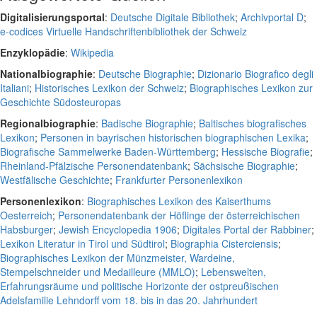
Digitalisierungsportal
:
Deutsche Digitale Bibliothek
;
Archivportal D
;
e-codices Virtuelle Handschriftenbibliothek der Schweiz
Enzyklopädie
:
Wikipedia
Nationalbiographie
:
Deutsche Biographie
;
Dizionario Biografico degli
Italiani
;
Historisches Lexikon der Schweiz
;
Biographisches Lexikon zur
Geschichte Südosteuropas
Regionalbiographie
:
Badische Biographie
;
Baltisches biografisches
Lexikon
;
Personen in bayrischen historischen biographischen Lexika
;
Biografische Sammelwerke Baden-Württemberg
;
Hessische Biografie
;
Rheinland-Pfälzische Personendatenbank
;
Sächsische Biographie
;
Westfälische Geschichte
;
Frankfurter Personenlexikon
Personenlexikon
:
Biographisches Lexikon des Kaiserthums
Oesterreich
;
Personendatenbank der Höflinge der österreichischen
Habsburger
;
Jewish Encyclopedia 1906
;
Digitales Portal der Rabbiner
;
Lexikon Literatur in Tirol und Südtirol
;
Biographia Cisterciensis
;
Biographisches Lexikon der Münzmeister, Wardeine,
Stempelschneider und Medailleure (MMLO)
;
Lebenswelten,
Erfahrungsräume und politische Horizonte der ostpreußischen
Adelsfamilie Lehndorff vom 18. bis in das 20. Jahrhundert