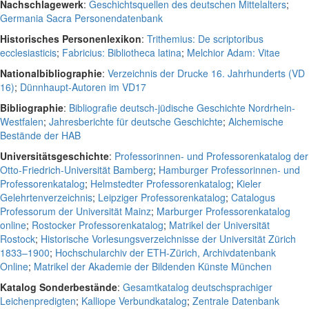
Nachschlagewerk
:
Geschichtsquellen des deutschen Mittelalters
;
Germania Sacra Personendatenbank
Historisches Personenlexikon
:
Trithemius: De scriptoribus
ecclesiasticis
;
Fabricius: Bibliotheca latina
;
Melchior Adam: Vitae
Nationalbibliographie
:
Verzeichnis der Drucke 16. Jahrhunderts (VD
16)
;
Dünnhaupt-Autoren im VD17
Bibliographie
:
Bibliografie deutsch-jüdische Geschichte Nordrhein-
Westfalen
;
Jahresberichte für deutsche Geschichte
;
Alchemische
Bestände der HAB
Universitätsgeschichte
:
Professorinnen- und Professorenkatalog der
Otto-Friedrich-Universität Bamberg
;
Hamburger Professorinnen- und
Professorenkatalog
;
Helmstedter Professorenkatalog
;
Kieler
Gelehrtenverzeichnis
;
Leipziger Professorenkatalog
;
Catalogus
Professorum der Universität Mainz
;
Marburger Professorenkatalog
online
;
Rostocker Professorenkatalog
;
Matrikel der Universität
Rostock
;
Historische Vorlesungsverzeichnisse der Universität Zürich
1833–1900
;
Hochschularchiv der ETH-Zürich, Archivdatenbank
Online
;
Matrikel der Akademie der Bildenden Künste München
Katalog Sonderbestände
:
Gesamtkatalog deutschsprachiger
Leichenpredigten
;
Kalliope Verbundkatalog
;
Zentrale Datenbank