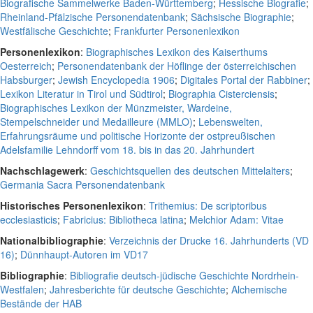
Biografische Sammelwerke Baden-Württemberg
;
Hessische Biografie
;
Rheinland-Pfälzische Personendatenbank
;
Sächsische Biographie
;
Westfälische Geschichte
;
Frankfurter Personenlexikon
Personenlexikon
:
Biographisches Lexikon des Kaiserthums
Oesterreich
;
Personendatenbank der Höflinge der österreichischen
Habsburger
;
Jewish Encyclopedia 1906
;
Digitales Portal der Rabbiner
;
Lexikon Literatur in Tirol und Südtirol
;
Biographia Cisterciensis
;
Biographisches Lexikon der Münzmeister, Wardeine,
Stempelschneider und Medailleure (MMLO)
;
Lebenswelten,
Erfahrungsräume und politische Horizonte der ostpreußischen
Adelsfamilie Lehndorff vom 18. bis in das 20. Jahrhundert
Nachschlagewerk
:
Geschichtsquellen des deutschen Mittelalters
;
Germania Sacra Personendatenbank
Historisches Personenlexikon
:
Trithemius: De scriptoribus
ecclesiasticis
;
Fabricius: Bibliotheca latina
;
Melchior Adam: Vitae
Nationalbibliographie
:
Verzeichnis der Drucke 16. Jahrhunderts (VD
16)
;
Dünnhaupt-Autoren im VD17
Bibliographie
:
Bibliografie deutsch-jüdische Geschichte Nordrhein-
Westfalen
;
Jahresberichte für deutsche Geschichte
;
Alchemische
Bestände der HAB