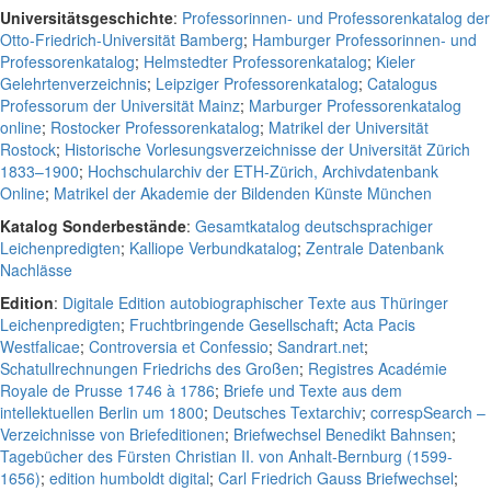
Universitätsgeschichte
:
Professorinnen- und Professorenkatalog der
Otto-Friedrich-Universität Bamberg
;
Hamburger Professorinnen- und
Professorenkatalog
;
Helmstedter Professorenkatalog
;
Kieler
Gelehrtenverzeichnis
;
Leipziger Professorenkatalog
;
Catalogus
Professorum der Universität Mainz
;
Marburger Professorenkatalog
online
;
Rostocker Professorenkatalog
;
Matrikel der Universität
Rostock
;
Historische Vorlesungsverzeichnisse der Universität Zürich
1833–1900
;
Hochschularchiv der ETH-Zürich, Archivdatenbank
Online
;
Matrikel der Akademie der Bildenden Künste München
Katalog Sonderbestände
:
Gesamtkatalog deutschsprachiger
Leichenpredigten
;
Kalliope Verbundkatalog
;
Zentrale Datenbank
Nachlässe
Edition
:
Digitale Edition autobiographischer Texte aus Thüringer
Leichenpredigten
;
Fruchtbringende Gesellschaft
;
Acta Pacis
Westfalicae
;
Controversia et Confessio
;
Sandrart.net
;
Schatullrechnungen Friedrichs des Großen
;
Registres Académie
Royale de Prusse 1746 à 1786
;
Briefe und Texte aus dem
intellektuellen Berlin um 1800
;
Deutsches Textarchiv
;
correspSearch –
Verzeichnisse von Briefeditionen
;
Briefwechsel Benedikt Bahnsen
;
Tagebücher des Fürsten Christian II. von Anhalt-Bernburg (1599-
1656)
;
edition humboldt digital
;
Carl Friedrich Gauss Briefwechsel
;