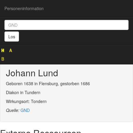
Personeninformation
Personeninformation
(GND
Los
129021962)
Johann Lund
Geboren 1638 in Flensburg, gestorben 1686
Diakon in Tundern
Wirkungsort: Tondern
Quelle:
GND
Externe Ressourcen