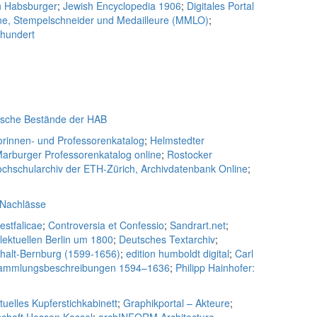
n Habsburger
;
Jewish Encyclopedia 1906
;
Digitales Portal
ne, Stempelschneider und Medailleure (MMLO)
;
rhundert
ische Bestände der HAB
rinnen- und Professorenkatalog
;
Helmstedter
arburger Professorenkatalog online
;
Rostocker
chschularchiv der ETH-Zürich, Archivdatenbank Online
;
 Nachlässe
estfalicae
;
Controversia et Confessio
;
Sandrart.net
;
lektuellen Berlin um 1800
;
Deutsches Textarchiv
;
nhalt-Bernburg (1599-1656)
;
edition humboldt digital
;
Carl
d Sammlungsbeschreibungen 1594–1636
;
Philipp Hainhofer:
rtuelles Kupferstichkabinett
;
Graphikportal – Akteure
;