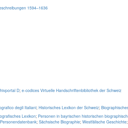
beschreibungen 1594–1636
hivportal D
;
e-codices Virtuelle Handschriftenbibliothek der Schweiz
grafico degli Italiani
;
Historisches Lexikon der Schweiz
;
Biographische
iografisches Lexikon
;
Personen in bayrischen historischen biographisc
e Personendatenbank
;
Sächsische Biographie
;
Westfälische Geschichte