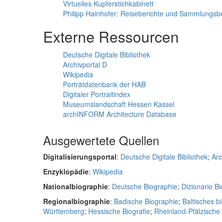
Virtuelles Kupferstichkabinett
Philipp Hainhofer: Reiseberichte und Sammlungs
Externe Ressourcen
Deutsche Digitale Bibliothek
Archivportal D
Wikipedia
Porträtdatenbank der HAB
Digitaler Portraitindex
Museumslandschaft Hessen Kassel
archINFORM Architecture Database
Ausgewertete Quellen
Digitalisierungsportal
:
Deutsche Digitale Bibliothek
;
Arc
Enzyklopädie
:
Wikipedia
Nationalbiographie
:
Deutsche Biographie
;
Dizionario Bio
Regionalbiographie
:
Badische Biographie
;
Baltisches b
Württemberg
;
Hessische Biografie
;
Rheinland-Pfälzisch