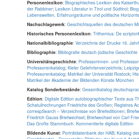
Personenlexikon
:
Biographisches Lexikon des Kaiserth
der Rabbiner
;
Lexikon Literatur in Tirol und Südtirol
;
Biog
Lebenswelten, Erfahrungsräume und politische Horizonte 
Nachschlagewerk
:
Geschichtsquellen des deutschen Mit
Historisches Personenlexikon
:
Trithemius: De scriptori
Nationalbibliographie
:
Verzeichnis der Drucke 16. Jah
Bibliographie
:
Bibliografie deutsch-jüdische Geschichte
Universitätsgeschichte
:
Professorinnen- und Professor
Professorenkatalog
;
Kieler Gelehrtenverzeichnis
;
Leipzig
Professorenkatalog
;
Matrikel der Universität Rostock
;
His
Matrikel der Akademie der Bildenden Künste München
Katalog Sonderbestände
:
Gesamtkatalog deutschsprac
Edition
:
Digitale Edition autobiographischer Texte aus 
Schatullrechnungen Friedrichs des Großen
;
Registres A
correspSearch – Verzeichnisse von Briefeditionen
;
Brief
Friedrich Gauss Briefwechsel
;
Briefwechsel von Carl Fri
Das Große Stammbuch. Kommentierte digitale Edition
Bildende Kunst
:
Porträtdatenbank der HAB
;
Katalog de