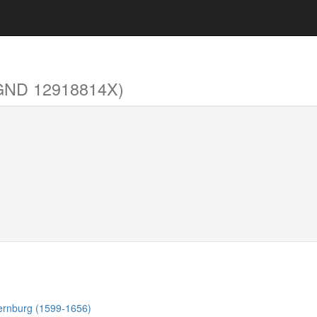
GND 12918814X)
Bernburg (1599-1656)