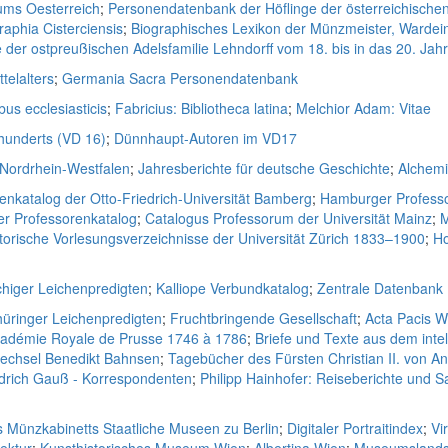
ums Oesterreich
;
Personendatenbank der Höflinge der österreichische
raphia Cisterciensis
;
Biographisches Lexikon der Münzmeister, Wardei
der ostpreußischen Adelsfamilie Lehndorff vom 18. bis in das 20. Jah
telalters
;
Germania Sacra Personendatenbank
bus ecclesiasticis
;
Fabricius: Bibliotheca latina
;
Melchior Adam: Vitae
rhunderts (VD 16)
;
Dünnhaupt-Autoren im VD17
 Nordrhein-Westfalen
;
Jahresberichte für deutsche Geschichte
;
Alchem
enkatalog der Otto-Friedrich-Universität Bamberg
;
Hamburger Professo
er Professorenkatalog
;
Catalogus Professorum der Universität Mainz
;
M
torische Vorlesungsverzeichnisse der Universität Zürich 1833–1900
;
Ho
higer Leichenpredigten
;
Kalliope Verbundkatalog
;
Zentrale Datenbank
Thüringer Leichenpredigten
;
Fruchtbringende Gesellschaft
;
Acta Pacis W
cadémie Royale de Prusse 1746 à 1786
;
Briefe und Texte aus dem intel
wechsel Benedikt Bahnsen
;
Tagebücher des Fürsten Christian II. von A
edrich Gauß - Korrespondenten
;
Philipp Hainhofer: Reiseberichte un
s Münzkabinetts Staatliche Museen zu Berlin
;
Digitaler Portraitindex
;
Vi