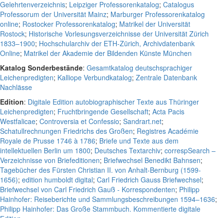
Gelehrtenverzeichnis
;
Leipziger Professorenkatalog
;
Catalogus
Professorum der Universität Mainz
;
Marburger Professorenkatalog
online
;
Rostocker Professorenkatalog
;
Matrikel der Universität
Rostock
;
Historische Vorlesungsverzeichnisse der Universität Zürich
1833–1900
;
Hochschularchiv der ETH-Zürich, Archivdatenbank
Online
;
Matrikel der Akademie der Bildenden Künste München
Katalog Sonderbestände
:
Gesamtkatalog deutschsprachiger
Leichenpredigten
;
Kalliope Verbundkatalog
;
Zentrale Datenbank
Nachlässe
Edition
:
Digitale Edition autobiographischer Texte aus Thüringer
Leichenpredigten
;
Fruchtbringende Gesellschaft
;
Acta Pacis
Westfalicae
;
Controversia et Confessio
;
Sandrart.net
;
Schatullrechnungen Friedrichs des Großen
;
Registres Académie
Royale de Prusse 1746 à 1786
;
Briefe und Texte aus dem
intellektuellen Berlin um 1800
;
Deutsches Textarchiv
;
correspSearch –
Verzeichnisse von Briefeditionen
;
Briefwechsel Benedikt Bahnsen
;
Tagebücher des Fürsten Christian II. von Anhalt-Bernburg (1599-
1656)
;
edition humboldt digital
;
Carl Friedrich Gauss Briefwechsel
;
Briefwechsel von Carl Friedrich Gauß - Korrespondenten
;
Philipp
Hainhofer: Reiseberichte und Sammlungsbeschreibungen 1594–1636
;
Philipp Hainhofer: Das Große Stammbuch. Kommentierte digitale