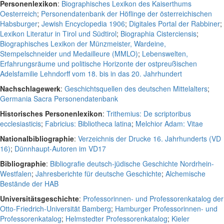
Personenlexikon
:
Biographisches Lexikon des Kaiserthums
Oesterreich
;
Personendatenbank der Höflinge der österreichischen
Habsburger
;
Jewish Encyclopedia 1906
;
Digitales Portal der Rabbiner
;
Lexikon Literatur in Tirol und Südtirol
;
Biographia Cisterciensis
;
Biographisches Lexikon der Münzmeister, Wardeine,
Stempelschneider und Medailleure (MMLO)
;
Lebenswelten,
Erfahrungsräume und politische Horizonte der ostpreußischen
Adelsfamilie Lehndorff vom 18. bis in das 20. Jahrhundert
Nachschlagewerk
:
Geschichtsquellen des deutschen Mittelalters
;
Germania Sacra Personendatenbank
Historisches Personenlexikon
:
Trithemius: De scriptoribus
ecclesiasticis
;
Fabricius: Bibliotheca latina
;
Melchior Adam: Vitae
Nationalbibliographie
:
Verzeichnis der Drucke 16. Jahrhunderts (VD
16)
;
Dünnhaupt-Autoren im VD17
Bibliographie
:
Bibliografie deutsch-jüdische Geschichte Nordrhein-
Westfalen
;
Jahresberichte für deutsche Geschichte
;
Alchemische
Bestände der HAB
Universitätsgeschichte
:
Professorinnen- und Professorenkatalog der
Otto-Friedrich-Universität Bamberg
;
Hamburger Professorinnen- und
Professorenkatalog
;
Helmstedter Professorenkatalog
;
Kieler