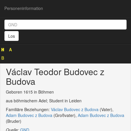
Personeninformation
Personeninformation
(GND
Los
129948977)
Václav Teodor Budovec z
Budova
Geboren 1615 in Böhmen
aus böhmischem Adel; Student in Leiden
Familiäre Beziehungen:
Václav Budovec z Budova
(Vater),
Adam Budovec z Budova
(Großvater),
Adam Budovec z Budova
(Bruder)
Quelle:
GND